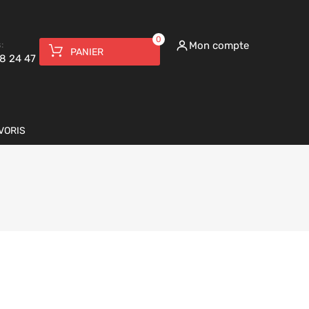
0
:
Mon compte
PANIER
8 24 47
VORIS