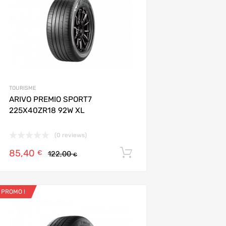
Add to Compare
TOURISME
ARIVO PREMIO SPORT7
225X40ZR18 92W XL
(0 reviews)
85,40
ier
Ajouter au panier
€
122,00
€
PROMO !
Ajouter aux favoris
Add to Compare