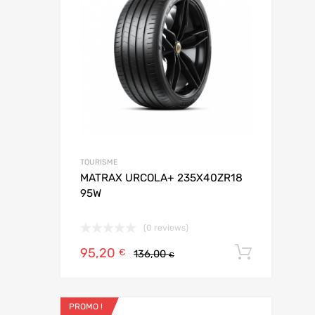
TOURISME
MATRAX URCOLA+ 235X40ZR18
95W
(0 reviews)
95,20
Ajoute
€
136,00
€
PROMO !