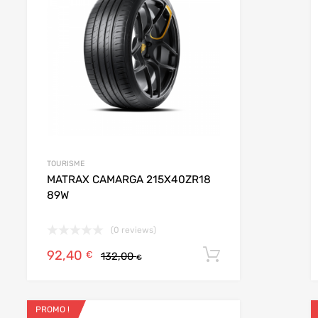
TOURISME
MATRAX CAMARGA 215X40ZR18
89W
(0 reviews)
92,40
r au panier
Ajouter au pan
€
132,00
€
PROMO !