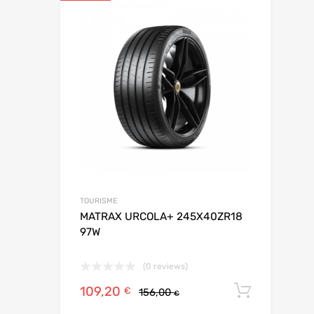
Ajouter aux
Add to Compar
TOURISME
MATRAX URCOLA+ 245X40ZR18
97W
(0 reviews)
109,20
Ajoute
€
156,00
€