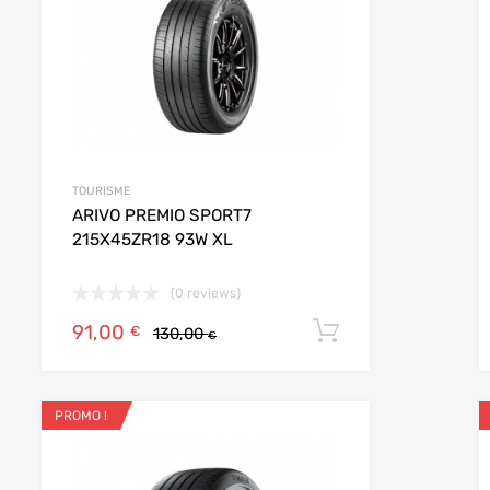
e
Add to Compare
TOURISME
ARIVO PREMIO SPORT7
215X45ZR18 93W XL
(0 reviews)
91,00
r au panier
Ajouter au pan
€
130,00
€
PROMO !
 favoris
Ajouter aux favoris
e
Add to Compare