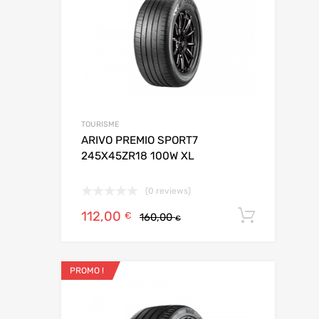
Add to Compar
TOURISME
ARIVO PREMIO SPORT7
245X45ZR18 100W XL
(0 reviews)
112,00
Ajoute
€
160,00
€
PROMO !
Ajouter aux
Add to Compar