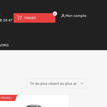
0
:
Mon compte
PANIER
8 24 47
VORIS
PROMO !
Ajouter aux favoris