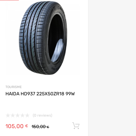
Ajouter aux favoris
Add to Compare
TOURISME
HAIDA HD937 225X50ZR18 99W
(0 reviews)
105,00
ier
Ajouter au panier
€
150,00
€