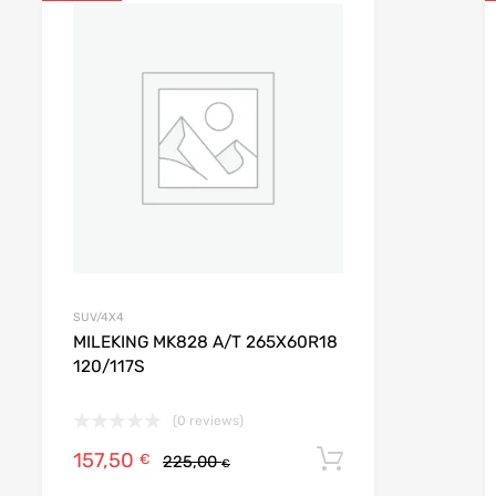
 favoris
Ajouter aux favoris
e
Add to Compare
SUV/4X4
MILEKING MK828 A/T 265X60R18
120/117S
(0 reviews)
157,50
r au panier
Ajouter au pan
€
225,00
€