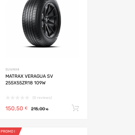
SUV/4X4
MATRAX VERAGUA SV
255X55ZR18 109W
(0 reviews)
150,50
ier
Ajouter au panier
€
215,00
€
PROMO !