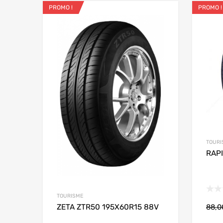
PROMO !
PROMO !
Ajouter aux favo
Add to
TOURI
RAPI
TOURISME
ZETA ZTR50 195X60R15 88V
88,