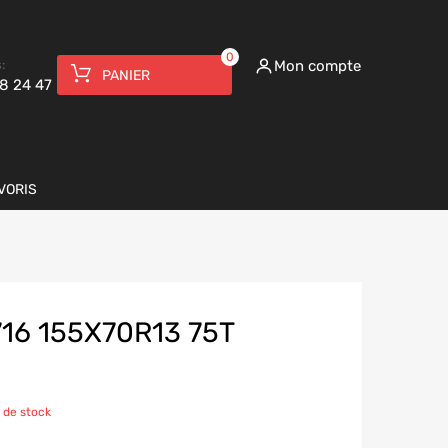
0
:
Mon compte
PANIER
8 24 47
VORIS
16 155X70R13 75T
 de stock