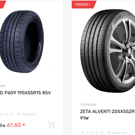
PROMO !
ris
Ajouter aux favoris
 Compare
Add to Compare
SME
D P609 195X55R15 85V
TOURISME
ZETA ALVENTI 205X55ZR
(0 reviews)
91W
61,60
Ajouter au panier
€
00
€
(0 reviews)