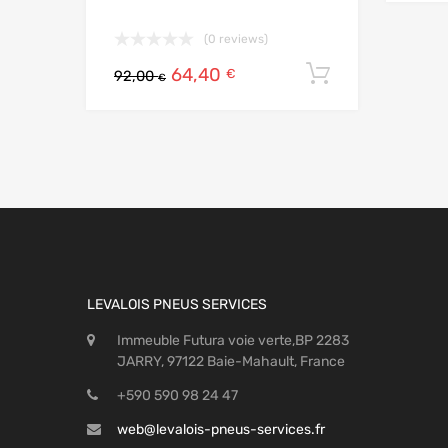
(0 reviews)
64,40
Ajouter au
€
92,00
€
LEVALOIS PNEUS SERVICES
Immeuble Futura voie verte,BP 2283
JARRY, 97122 Baie-Mahault, France
+590 590 98 24 47
web@levalois-pneus-services.fr