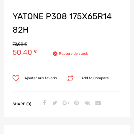
YATONE P308 175X65R14
82H
72,00
€
50,40
€
Rupture de stock
Ajouter aux favoris
Add to Compare
SHARE (0)