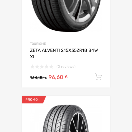
TOURISME
ZETA ALVENTI 215X35ZR18 84W
XL
(0 reviews)
96,60
Ajouter 
€
138,00
€
PROMO !