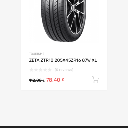
TOURISME
ZETA ZTR10 205X45ZR16 87W XL
(0 reviews)
78,40
Ajouter 
€
112,00
€