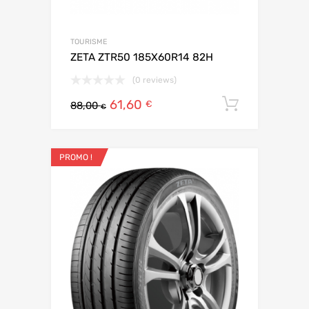
TOURISME
ZETA ZTR50 185X60R14 82H
(0 reviews)
61,60
Ajouter 
€
88,00
€
PROMO !