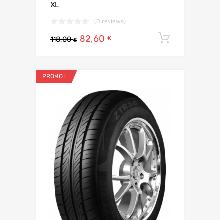
XL
(0 reviews)
82,60
Ajouter 
€
118,00
€
PROMO !