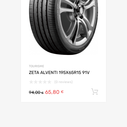
TOURISME
ZETA ALVENTI 195X65R15 91V
(0 reviews)
65,80
Ajouter 
€
94,00
€