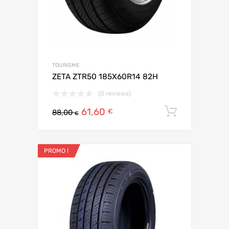
TOURISME
ZETA ZTR50 185X60R14 82H
(0 reviews)
61,60
Ajouter 
€
88,00
€
PROMO !