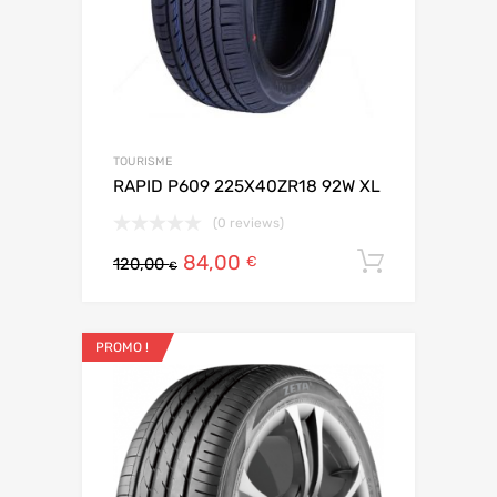
TOURISME
RAPID P609 225X40ZR18 92W XL
(0 reviews)
84,00
Ajouter 
€
120,00
€
PROMO !