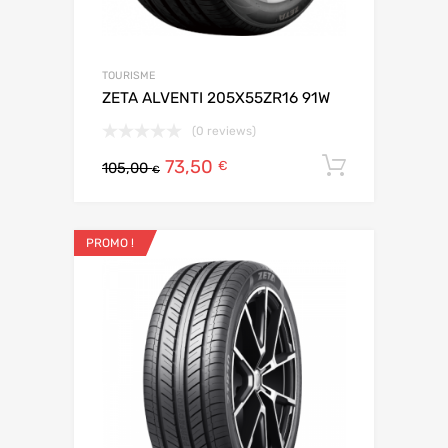
TOURISME
ZETA ALVENTI 205X55ZR16 91W
(0 reviews)
73,50
Ajouter 
€
105,00
€
PROMO !