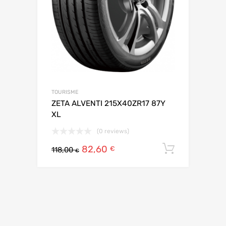
TOURISME
ZETA ALVENTI 215X40ZR17 87Y
XL
(0 reviews)
82,60
Ajouter 
€
118,00
€