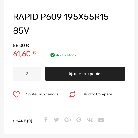
RAPID P609 195X55R15
85V
88,00
€
61,60
€
45 en stock
Ajouter au panier
Ajouter aux favoris
Add to Compare
SHARE (0)