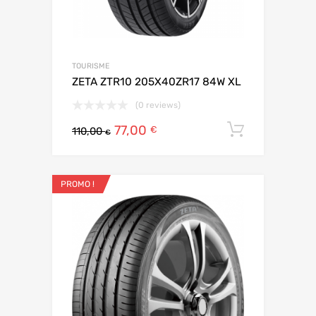
TOURISME
ZETA ZTR10 205X40ZR17 84W XL
(0 reviews)
77,00
Ajouter 
€
110,00
€
PROMO !