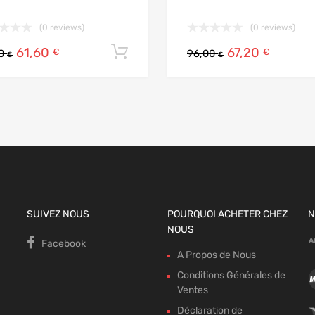
(0 reviews)
(0 reviews)
61,60
67,20
Ajouter au panier
€
€
00
96,00
€
€
SUIVEZ NOUS
POURQUOI ACHETER CHEZ
N
NOUS
Facebook
A Propos de Nous
Conditions Générales de
Ventes
Déclaration de