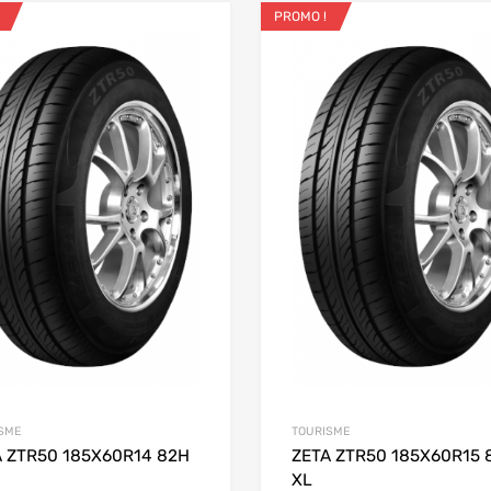
PROMO !
ris
Ajouter aux favoris
 Compare
Add to Compare
SME
TOURISME
 panier
A ZTR50 185X60R14 82H
ZETA ZTR50 185X60R15 
XL