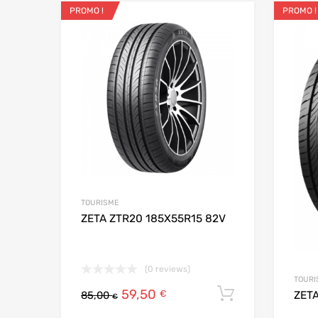
PROMO !
PROMO !
Ajouter aux favo
Add to
TOURISME
ZETA ZTR20 185X55R15 82V
(0 reviews)
TOURI
59,50
Ajouter au
€
ZET
85,00
€