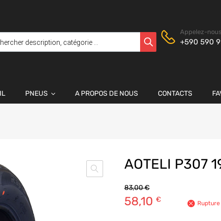
Appelez-nous
+590 590 9
IL
PNEUS
A PROPOS DE NOUS
CONTACTS
FA
AOTELI P307 
83,00
€
58,10
€
Rupture