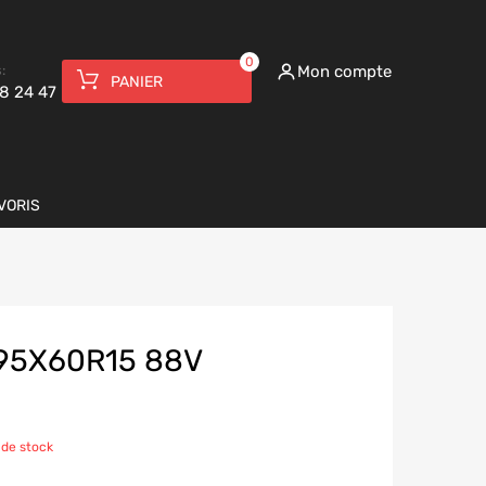
0
:
Mon compte
PANIER
8 24 47
VORIS
195X60R15 88V
 de stock