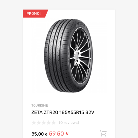
PROMO !
TOURISME
ZETA ZTR20 185X55R15 82V
(0 reviews)
59,50
Ajouter 
€
85,00
€