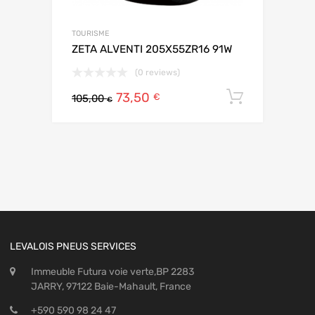
TOURISME
ZETA ALVENTI 205X55ZR16 91W
(0 reviews)
73,50
Ajouter 
€
105,00
€
LEVALOIS PNEUS SERVICES
Immeuble Futura voie verte,BP 2283
JARRY, 97122 Baie-Mahault, France
+590 590 98 24 47