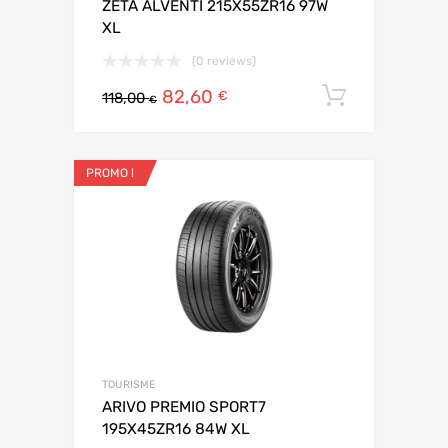
ZETA ALVENTI 215X55ZR16 97W
XL
(0 reviews)
82,60
Ajouter 
€
118,00
€
PROMO !
TOURISME
ARIVO PREMIO SPORT7
195X45ZR16 84W XL