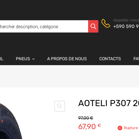
Appelez-nous
+590 590 9
IL
PNEUS
A PROPOS DE NOUS
CONTACTS
FA
AOTELI P307 
97,00
€
67,90
€
Rupture 