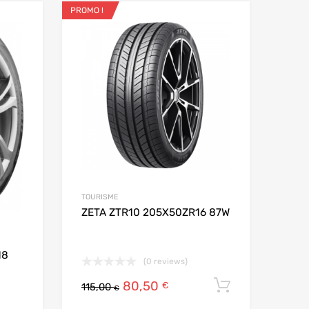
PROMO !
Ajouter aux favoris
Ajouter aux fav
Add to Compare
Add t
TOURISME
ZETA ZTR10 205X50ZR16 87W
18
(0 reviews)
80,50
Ajouter au
€
115,00
€