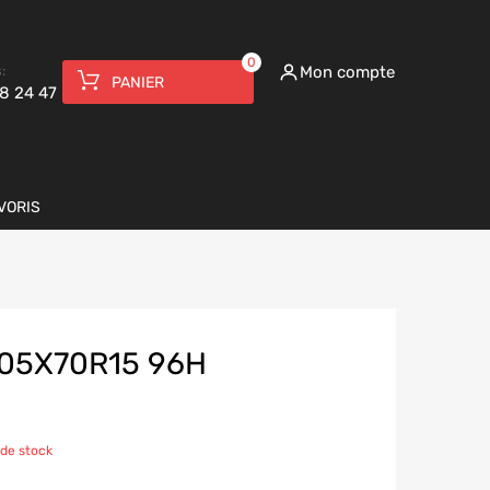
0
:
Mon compte
PANIER
8 24 47
VORIS
205X70R15 96H
de stock