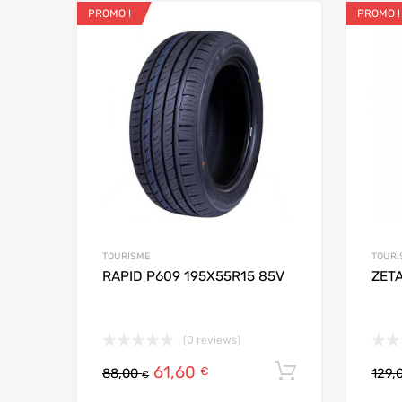
PROMO !
PROMO !
Ajouter aux favo
Add to
TOURISME
TOURI
RAPID P609 195X55R15 85V
ZET
(0 reviews)
61,60
Ajouter au
€
88,00
129,
€