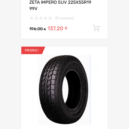
ZETA IMPERO SUV 225X55R19
99V
(0 reviews)
137,20
Ajouter 
€
196,00
€
PROMO !