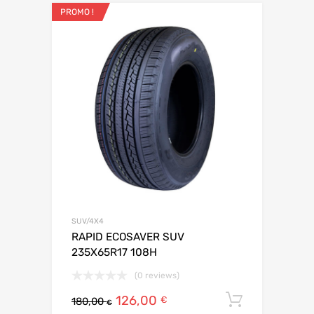
PROMO !
SUV/4X4
RAPID ECOSAVER SUV
235X65R17 108H
(0 reviews)
126,00
Ajouter 
€
180,00
€