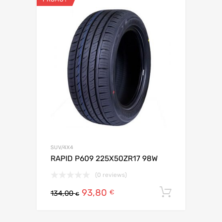
SUV/4X4
RAPID P609 225X50ZR17 98W
(0 reviews)
93,80
Ajouter 
€
134,00
€