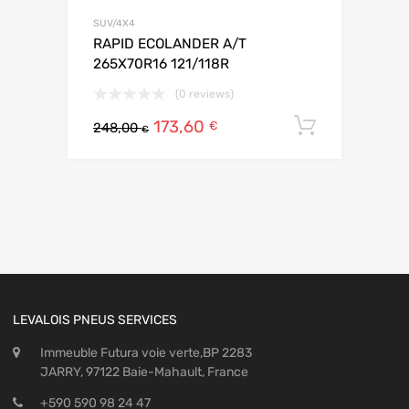
SUV/4X4
RAPID ECOLANDER A/T
265X70R16 121/118R
(0 reviews)
173,60
Ajouter 
€
248,00
€
LEVALOIS PNEUS SERVICES
Immeuble Futura voie verte,BP 2283
JARRY, 97122 Baie-Mahault, France
+590 590 98 24 47