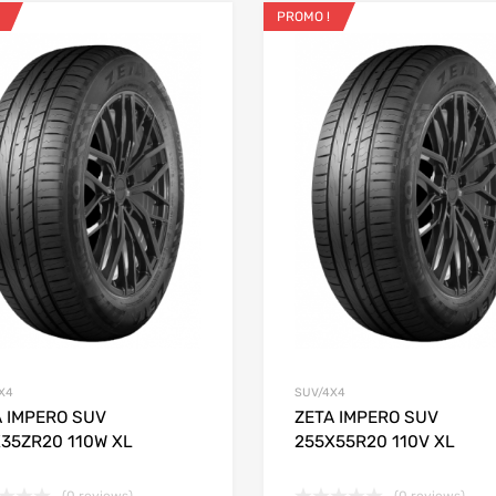
PROMO !
ris
Ajouter aux favoris
 Compare
Add to Compare
X4
SUV/4X4
A IMPERO SUV
ZETA IMPERO SUV
X35ZR20 110W XL
255X55R20 110V XL
 panier
(0 reviews)
(0 reviews)