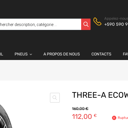
Appelez-nous
+590 590 9
IL
PNEUS
A PROPOS DE NOUS
CONTACTS
FA
THREE-A ECOW
160,00
€
112,00
€
Ruptu