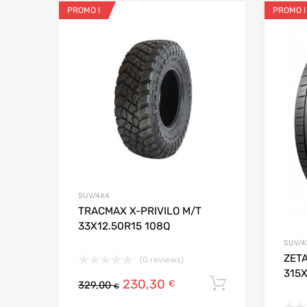
PROMO !
PROMO !
Ajouter aux favo
Add to
SUV/4X4
TRACMAX X-PRIVILO M/T
33X12.50R15 108Q
SUV/4
ZET
(0 reviews)
315
230,30
Ajouter au
€
329,00
€