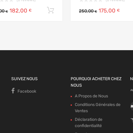
182,00
175,00
Ajouter au panier
€
€
,00
250,00
€
€
SUIVEZ NOUS
POURQUOI ACHETER CHEZ
N
NOUS
Facebook
A Propos de Nous
Conditions Générales de
Ventes
Déclaration de
confidentialité