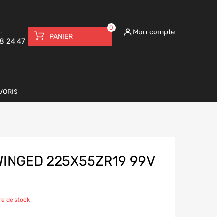
0
:
Mon compte
PANIER
8 24 47
VORIS
INGED 225X55ZR19 99V
re de stock