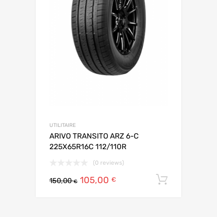
UTILITAIRE
ARIVO TRANSITO ARZ 6-C
225X65R16C 112/110R
(0 reviews)
105,00
Ajouter 
€
150,00
€