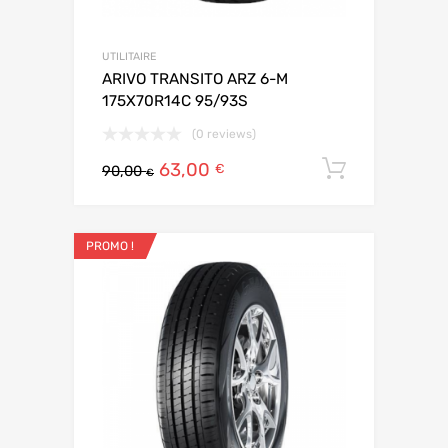
UTILITAIRE
ARIVO TRANSITO ARZ 6-M
175X70R14C 95/93S
(0 reviews)
63,00
Ajouter 
€
90,00
€
PROMO !