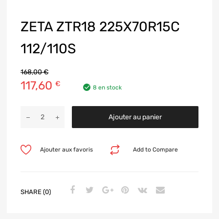
ZETA ZTR18 225X70R15C
112/110S
168,00
€
117,60
€
8 en stock
Ajouter au panier
Ajouter aux favoris
Add to Compare
SHARE (0)