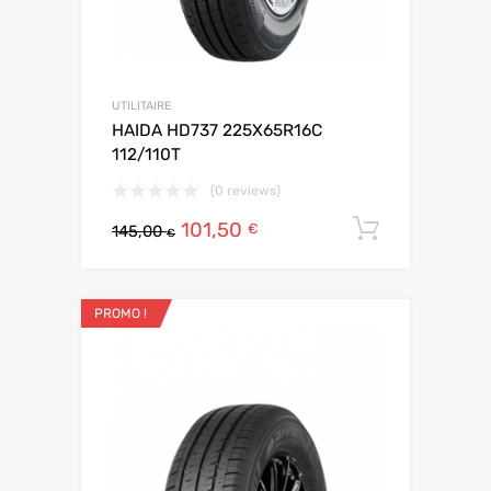
UTILITAIRE
HAIDA HD737 225X65R16C
112/110T
(0 reviews)
101,50
Ajouter 
€
145,00
€
PROMO !