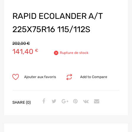
RAPID ECOLANDER A/T
225X75R16 115/112S
202,00
€
141,40
€
Rupture de stock
Ajouter aux favoris
Add to Compare
SHARE (0)