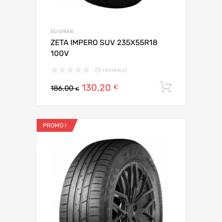
SUV/4X4
ZETA IMPERO SUV 235X55R18
100V
(0 reviews)
130,20
Ajouter 
€
186,00
€
PROMO !