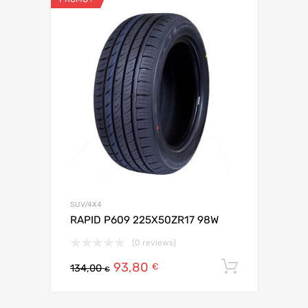
SUV/4X4
RAPID P609 225X50ZR17 98W
(0 reviews)
93,80
Ajouter 
€
134,00
€