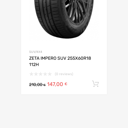
SUV/4X4
ZETA IMPERO SUV 255X60R18
112H
(0 reviews)
147,00
Ajouter 
€
210,00
€