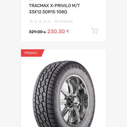
TRACMAX X-PRIVILO M/T
33X12.50R15 108Q
(0 reviews)
230,30
Ajouter 
€
329,00
€
PROMO !