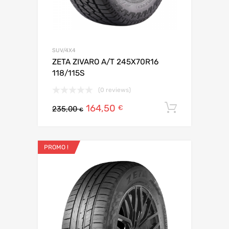
SUV/4X4
ZETA ZIVARO A/T 245X70R16
118/115S
(0 reviews)
164,50
Ajouter 
€
235,00
€
PROMO !