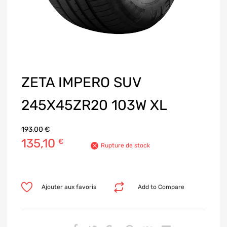
ZETA IMPERO SUV
245X45ZR20 103W XL
193,00
€
135,10
€
Rupture de stock
Ajouter aux favoris
Add to Compare