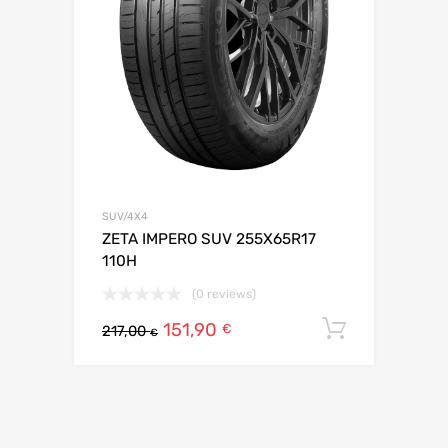
SUV/4X4
ZETA IMPERO SUV 255X65R17
110H
(0 reviews)
151,90
Ajouter 
€
217,00
€