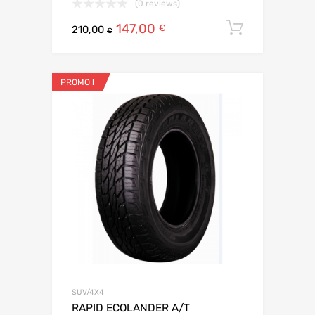
(0 reviews)
147,00
Ajouter 
€
210,00
€
PROMO !
SUV/4X4
RAPID ECOLANDER A/T