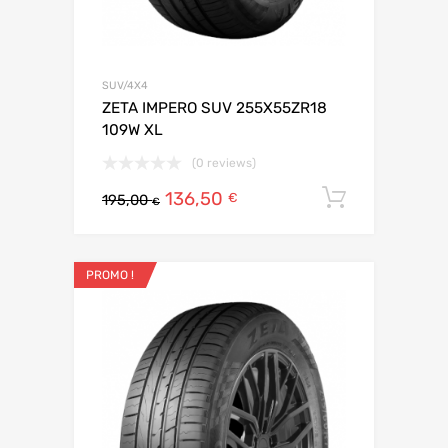
SUV/4X4
ZETA IMPERO SUV 255X55ZR18
109W XL
(0 reviews)
136,50
Ajouter 
€
195,00
€
PROMO !