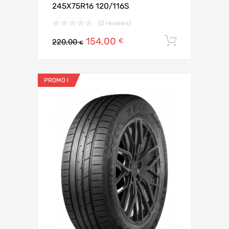
245X75R16 120/116S
(0 reviews)
154,00
Ajouter 
€
220,00
€
PROMO !