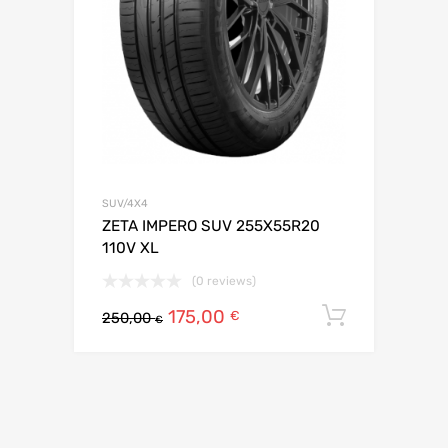
SUV/4X4
ZETA IMPERO SUV 255X55R20
110V XL
(0 reviews)
175,00
Ajouter 
€
250,00
€