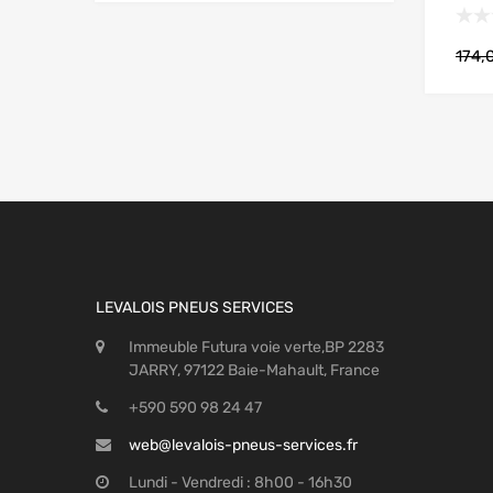
174,
LEVALOIS PNEUS SERVICES
Immeuble Futura voie verte,BP 2283
JARRY, 97122 Baie-Mahault, France
+590 590 98 24 47
web@levalois-pneus-services.fr
Lundi - Vendredi : 8h00 - 16h30