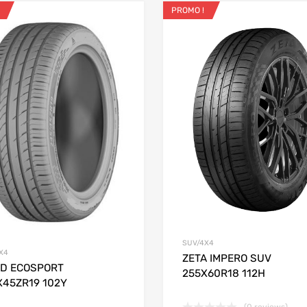
PROMO !
ris
Ajouter aux favoris
 Compare
Add to Compare
SUV/4X4
X4
ZETA IMPERO SUV
ID ECOSPORT
255X60R18 112H
X45ZR19 102Y
 panier
(0 reviews)