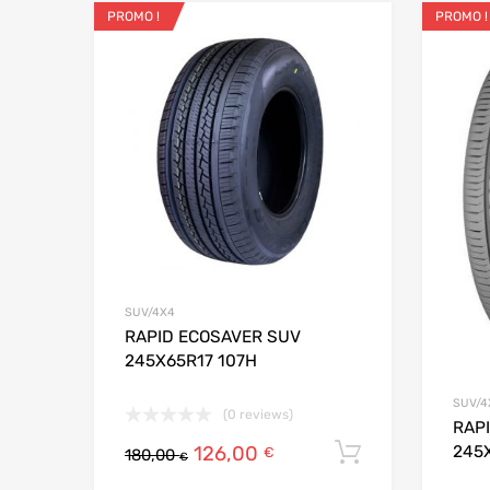
PROMO !
PROMO !
Ajouter aux favo
Add to
SUV/4X4
RAPID ECOSAVER SUV
245X65R17 107H
SUV/4
(0 reviews)
RAP
126,00
245
Ajouter au
€
180,00
€