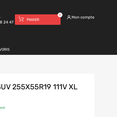
0
:
Mon compte
PANIER
8 24 47
VORIS
UV 255X55R19 111V XL
tock