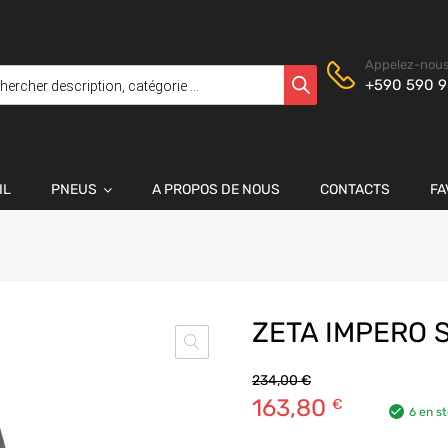
Appelez-nous
+590 590 9
IL
PNEUS
A PROPOS DE NOUS
CONTACTS
FA
ZETA IMPERO S
234,00
€
163,80
€
6 en s