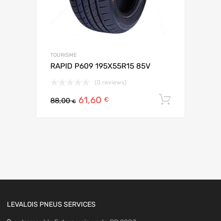
TOURISME
RAPID P609 195X55R15 85V
(0 reviews)
61,60
Ajouter 
€
88,00
€
LEVALOIS PNEUS SERVICES