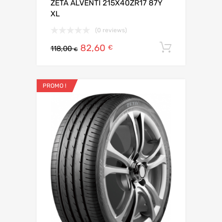
ZETA ALVENTI 215X40ZR17 87Y
XL
(0 reviews)
82,60
Ajouter 
€
118,00
€
PROMO !