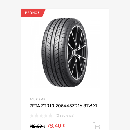
PROMO !
TOURISME
ZETA ZTR10 205X45ZR16 87W XL
(0 reviews)
78,40
Ajouter 
€
112,00
€