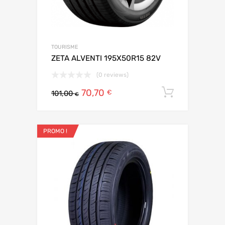
TOURISME
ZETA ALVENTI 195X50R15 82V
(0 reviews)
70,70
Ajouter 
€
101,00
€
PROMO !