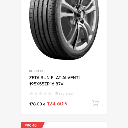
RUN FLAT
ZETA RUN FLAT ALVENTI
195X55ZR16 87V
(0 reviews)
124,60
Ajouter 
€
178,00
€
PROMO !