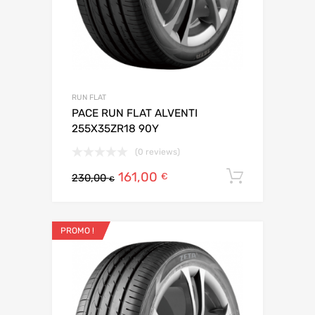
RUN FLAT
PACE RUN FLAT ALVENTI
255X35ZR18 90Y
(0 reviews)
161,00
Ajouter 
€
230,00
€
PROMO !