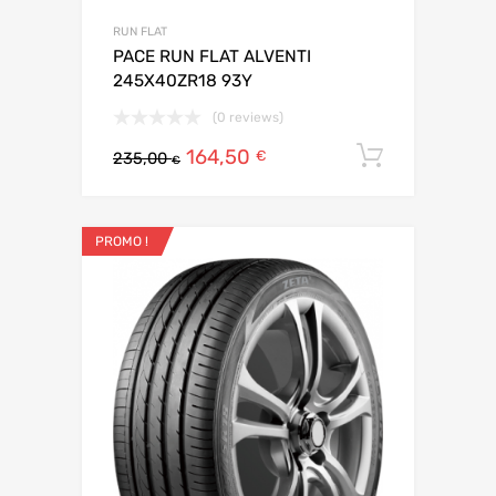
RUN FLAT
PACE RUN FLAT ALVENTI
245X40ZR18 93Y
(0 reviews)
164,50
Ajouter 
€
235,00
€
PROMO !