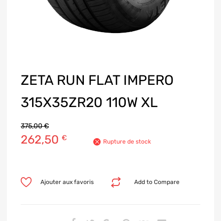
ZETA RUN FLAT IMPERO
315X35ZR20 110W XL
375,00
€
262,50
€
Rupture de stock
Ajouter aux favoris
Add to Compare