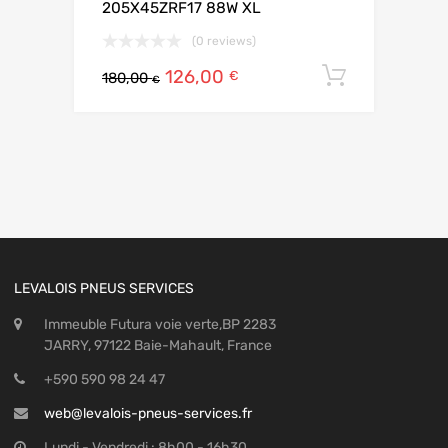
205X45ZRF17 88W XL
(0 reviews)
126,00
Ajouter 
€
180,00
€
LEVALOIS PNEUS SERVICES
Immeuble Futura voie verte,BP 2283
JARRY, 97122 Baie-Mahault, France
+590 590 98 24 47
web@levalois-pneus-services.fr
Lundi - Vendredi : 8h00 - 16h30