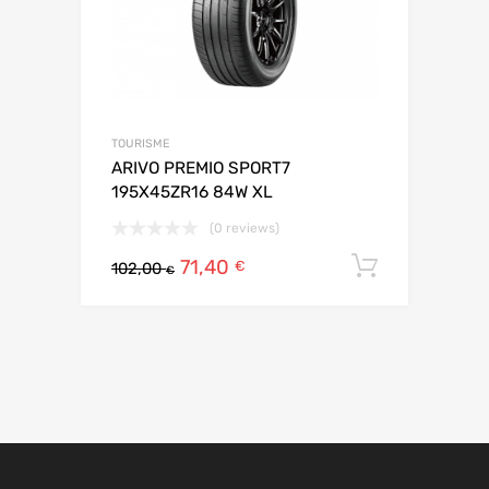
TOURISME
ARIVO PREMIO SPORT7
195X45ZR16 84W XL
(0 reviews)
71,40
Ajouter 
€
102,00
€