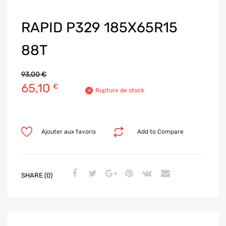
RAPID P329 185X65R15
88T
93,00
€
65,10
€
Rupture de stock
Ajouter aux favoris
Add to Compare
SHARE (0)