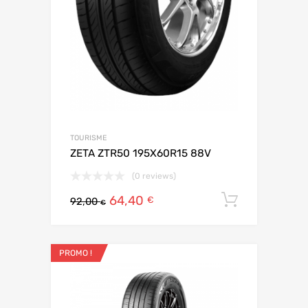
TOURISME
ZETA ZTR50 195X60R15 88V
(0 reviews)
64,40
Ajouter 
€
92,00
€
PROMO !