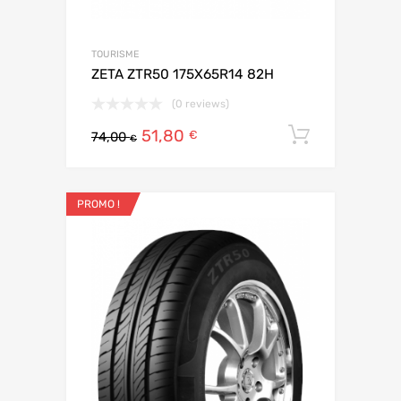
TOURISME
ZETA ZTR50 175X65R14 82H
(0 reviews)
51,80
Ajouter 
€
74,00
€
PROMO !