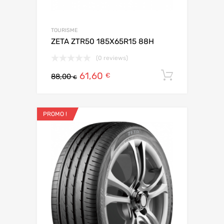
TOURISME
ZETA ZTR50 185X65R15 88H
(0 reviews)
61,60
Ajouter 
€
88,00
€
PROMO !