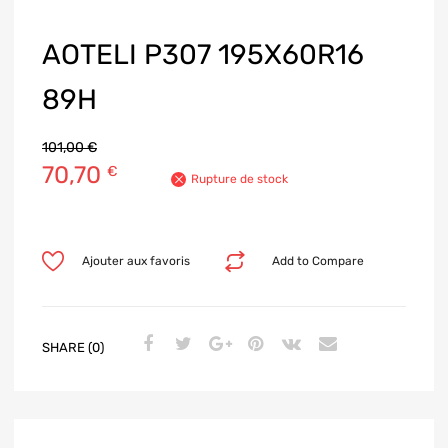
AOTELI P307 195X60R16
89H
101,00
€
70,70
€
Rupture de stock
Ajouter aux favoris
Add to Compare
SHARE (0)