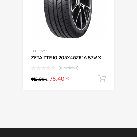
TOURISME
ZETA ZTR10 205X45ZR16 87W XL
(0 reviews)
78,40
Ajouter 
€
112,00
€