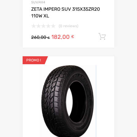
SUV/4X4
ZETA IMPERO SUV 315X35ZR20
110W XL
(0 reviews)
182,00
Ajouter 
€
260,00
€
PROMO !