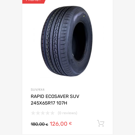
SUV/4X4
RAPID ECOSAVER SUV
245X65R17 107H
(0 reviews)
126,00
Ajouter 
€
180,00
€