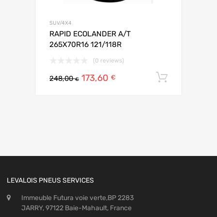
SUV/4X4
RAPID ECOLANDER A/T
265X70R16 121/118R
(0 reviews)
173,60
Ajouter 
€
248,00
€
LEVALOIS PNEUS SERVICES
Immeuble Futura voie verte,BP 2283
JARRY, 97122 Baie-Mahault, France