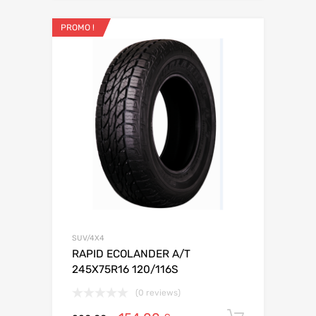
PROMO !
SUV/4X4
RAPID ECOLANDER A/T
245X75R16 120/116S
(0 reviews)