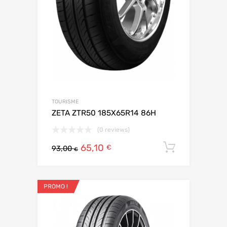
TOURISME
ZETA ZTR50 185X65R14 86H
(0 reviews)
65,10
Ajouter 
€
93,00
€
PROMO !