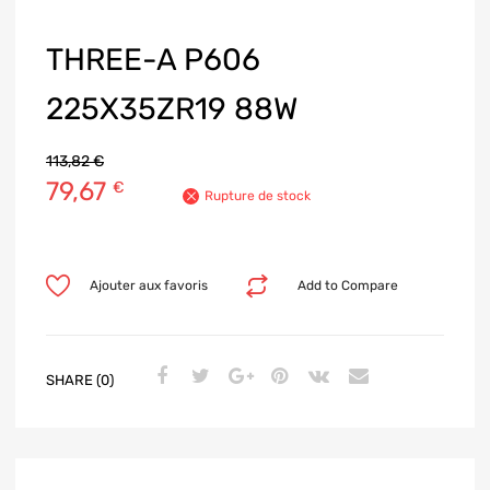
THREE-A P606
225X35ZR19 88W
113,82
€
79,67
€
Rupture de stock
Ajouter aux favoris
Add to Compare
SHARE (0)