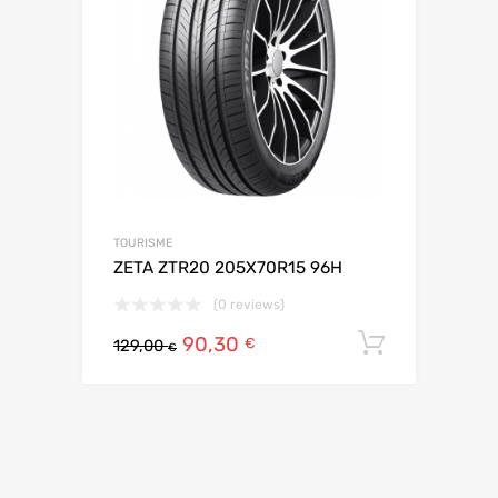
TOURISME
ZETA ZTR20 205X70R15 96H
(0 reviews)
90,30
Ajouter 
€
129,00
€