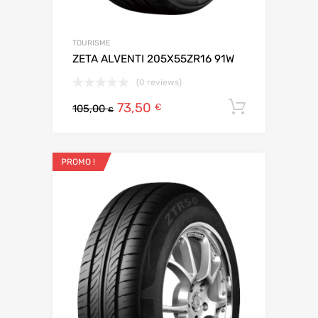
TOURISME
ZETA ALVENTI 205X55ZR16 91W
(0 reviews)
73,50
Ajouter 
€
105,00
€
PROMO !