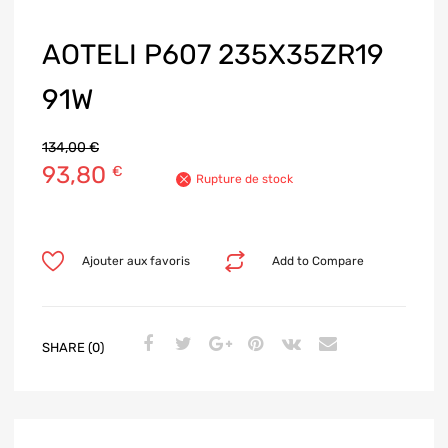
AOTELI P607 235X35ZR19
91W
134,00
€
93,80
€
Rupture de stock
Ajouter aux favoris
Add to Compare
SHARE (0)