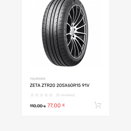
TOURISME
ZETA ZTR20 205X60R15 91V
(0 reviews)
77,00
Ajouter 
€
110,00
€