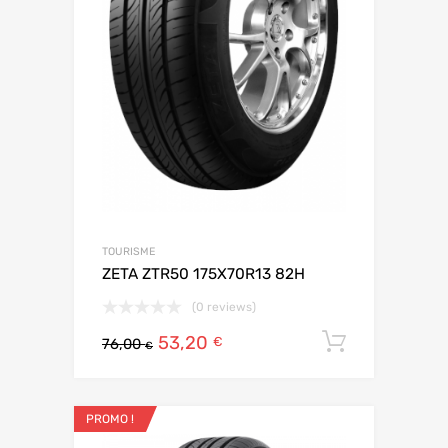
TOURISME
ZETA ZTR50 175X70R13 82H
(0 reviews)
53,20
Ajouter 
€
76,00
€
PROMO !