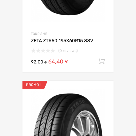
TOURISME
ZETA ZTR50 195X60R15 88V
(0 reviews)
64,40
Ajouter 
€
92,00
€
PROMO !