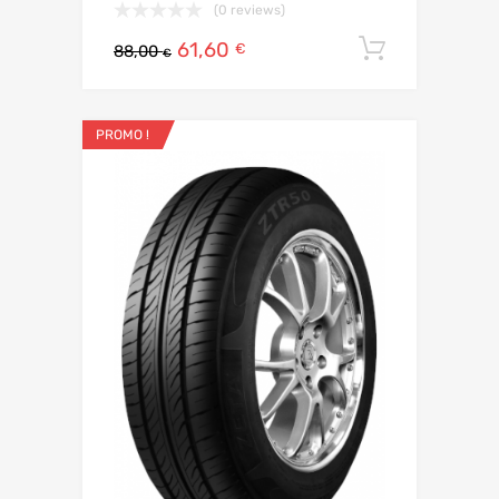
(0 reviews)
61,60
Ajouter 
€
88,00
€
PROMO !