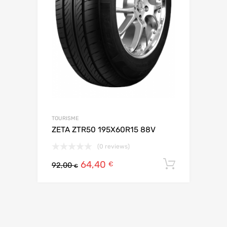
TOURISME
ZETA ZTR50 195X60R15 88V
(0 reviews)
64,40
Ajouter 
€
92,00
€