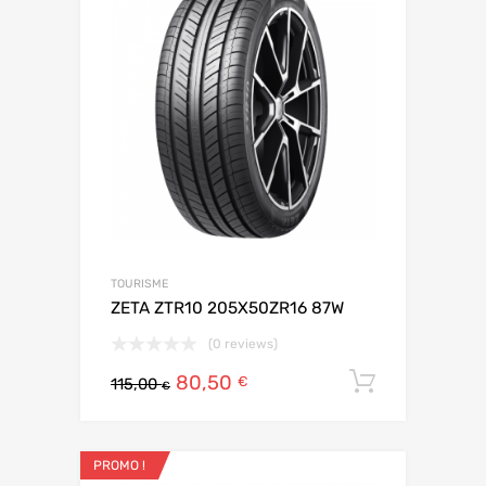
TOURISME
ZETA ZTR10 205X50ZR16 87W
(0 reviews)
80,50
Ajouter 
€
115,00
€
PROMO !