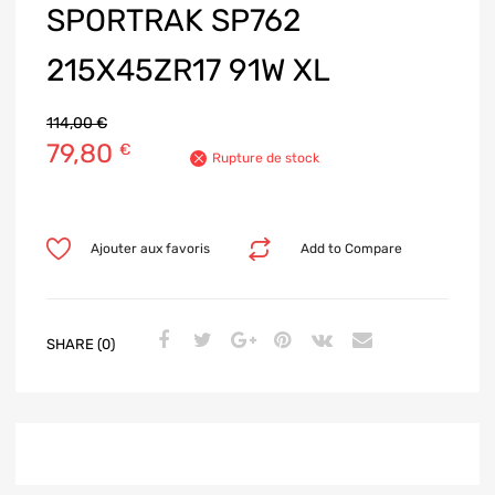
SPORTRAK SP762
215X45ZR17 91W XL
114,00
€
79,80
€
Rupture de stock
Ajouter aux favoris
Add to Compare
SHARE (0)