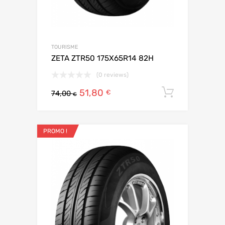
TOURISME
ZETA ZTR50 175X65R14 82H
(0 reviews)
51,80
Ajouter 
€
74,00
€
PROMO !