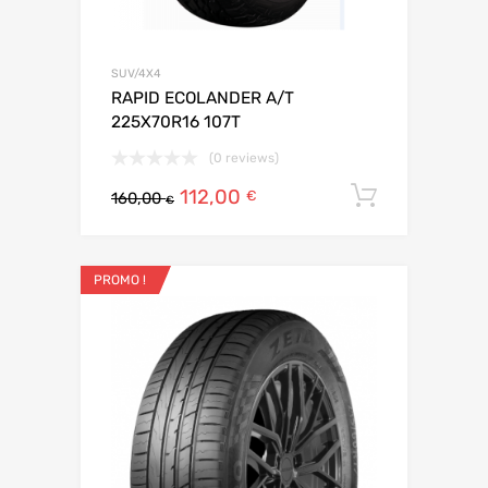
SUV/4X4
RAPID ECOLANDER A/T
225X70R16 107T
(0 reviews)
112,00
Ajouter 
€
160,00
€
PROMO !