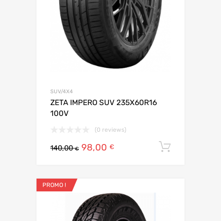
SUV/4X4
ZETA IMPERO SUV 235X60R16
100V
(0 reviews)
98,00
Ajouter 
€
140,00
€
PROMO !