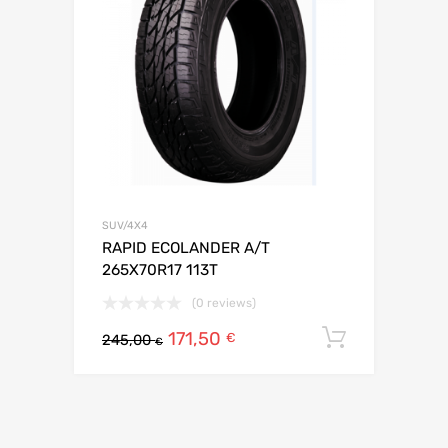
SUV/4X4
RAPID ECOLANDER A/T
265X70R17 113T
(0 reviews)
171,50
Ajouter 
€
245,00
€