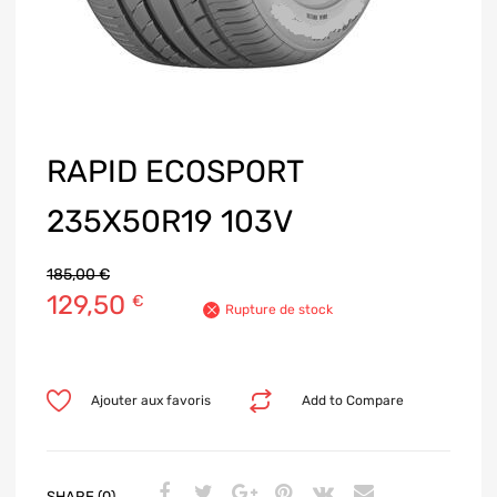
RAPID ECOSPORT
235X50R19 103V
185,00
€
129,50
€
Rupture de stock
Ajouter aux favoris
Add to Compare
SHARE (0)