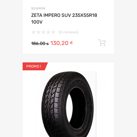
SUV/4X4
ZETA IMPERO SUV 235X55R18
100V
(0 reviews)
130,20
Ajouter 
€
186,00
€
PROMO !