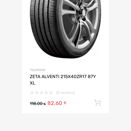
TOURISME
ZETA ALVENTI 215X40ZR17 87Y
XL
(0 reviews)
82,60
Ajouter 
€
118,00
€