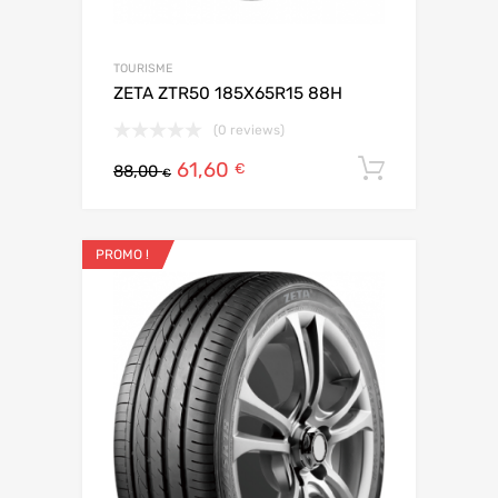
TOURISME
ZETA ZTR50 185X65R15 88H
(0 reviews)
61,60
Ajouter 
€
88,00
€
PROMO !