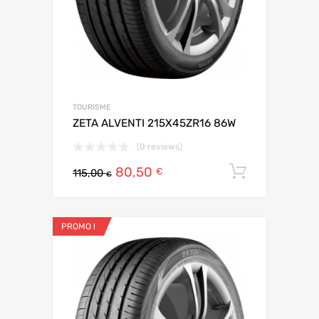
TOURISME
ZETA ALVENTI 215X45ZR16 86W
(0 reviews)
80,50
Ajouter 
€
115,00
€
PROMO !