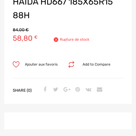
HAIDA HD667 185X65R15
88H
84,00
€
58,80
€
Rupture de stock
Ajouter aux favoris
Add to Compare
SHARE (0)