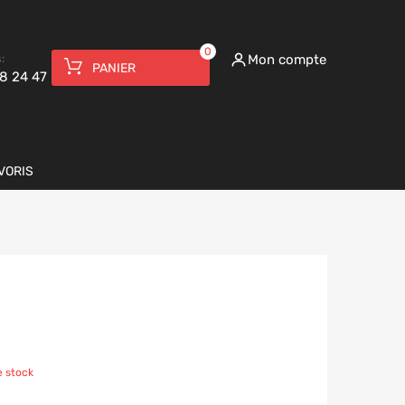
0
:
Mon compte
PANIER
8 24 47
VORIS
e stock