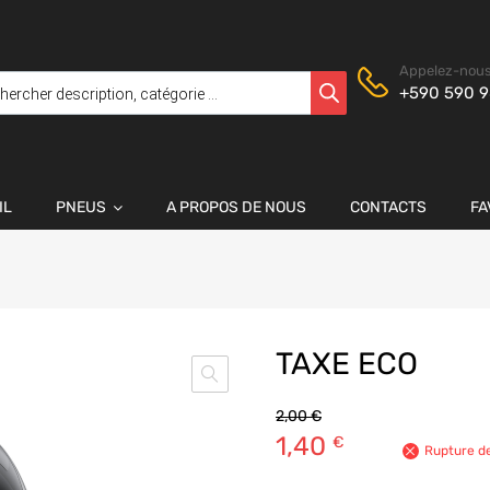
Appelez-nous
+590 590 9
IL
PNEUS
A PROPOS DE NOUS
CONTACTS
FA
TAXE ECO
2,00
€
1,40
€
Rupture d