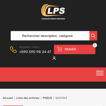
0
Appelez-nous:
PANIER
+590 590 98 24 47
Accueil
Liste des articles
PNEUS
SUV/4X4