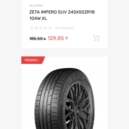
SUV/4X4
ZETA IMPERO SUV 245X50ZR18
104W XL
(0 reviews)
129,85
Ajouter 
€
185,50
€
PROMO !