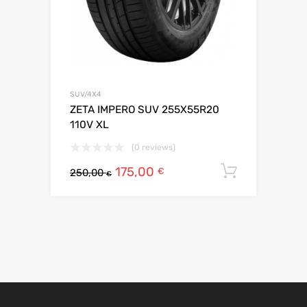
SUV/4X4
ZETA IMPERO SUV 255X55R20
110V XL
(0 reviews)
175,00
Ajouter 
€
250,00
€