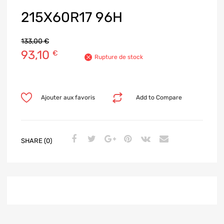
215X60R17 96H
133,00
€
93,10
€
Rupture de stock
Ajouter aux favoris
Add to Compare
SHARE (0)