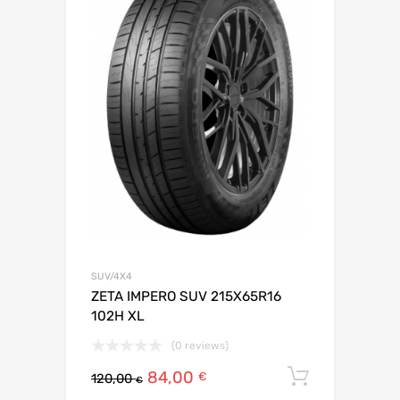
SUV/4X4
ZETA IMPERO SUV 215X65R16
102H XL
(0 reviews)
84,00
Ajouter 
€
120,00
€