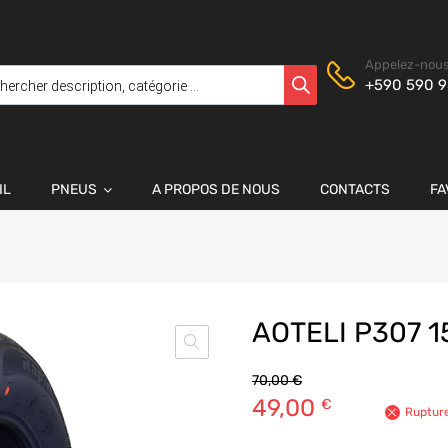
Appelez-nous
+590 590 9
IL
PNEUS
A PROPOS DE NOUS
CONTACTS
FA
AOTELI P307 
70,00
€
49,00
€
Rupture