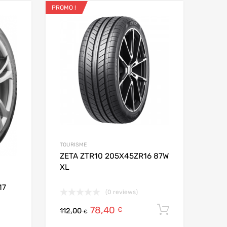
PROMO !
Ajouter aux favoris
Ajouter aux fav
Add to Compare
Add t
TOURISME
ZETA ZTR10 205X45ZR16 87W
XL
17
(0 reviews)
78,40
Ajouter au
€
112,00
€