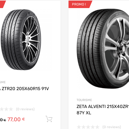
PROMO !
ris
Ajouter aux favoris
 Compare
Add to Compare
SME
 ZTR20 205X60R15 91V
 panier
TOURISME
ZETA ALVENTI 215X40ZR
(0 reviews)
87Y XL
77,00
Ajouter au panier
€
00
€
(0 reviews)