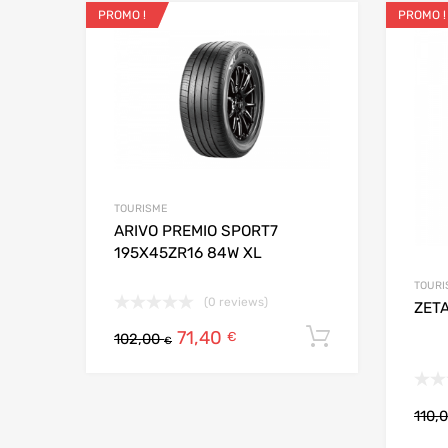
PROMO !
PROMO !
Ajouter aux favo
Add to
TOURISME
ARIVO PREMIO SPORT7
195X45ZR16 84W XL
TOURI
(0 reviews)
ZETA
71,40
Ajouter au
€
102,00
€
110,