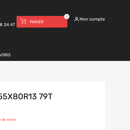
0
:
Mon compte
PANIER
8 24 47
VORIS
155X80R13 79T
 de stock