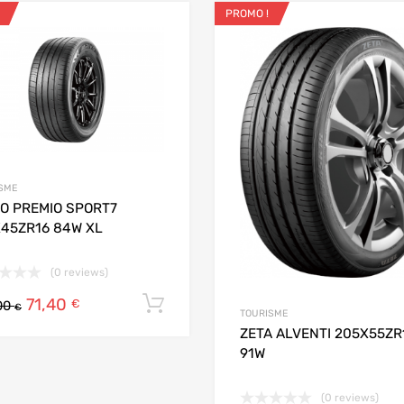
PROMO !
ris
Ajouter aux favoris
 Compare
Add to Compare
SME
VO PREMIO SPORT7
X45ZR16 84W XL
(0 reviews)
71,40
Ajouter au panier
€
00
€
TOURISME
ZETA ALVENTI 205X55ZR
91W
 panier
(0 reviews)