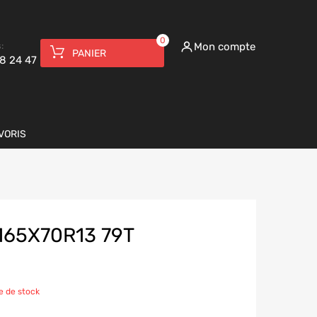
0
:
Mon compte
PANIER
8 24 47
VORIS
165X70R13 79T
e de stock