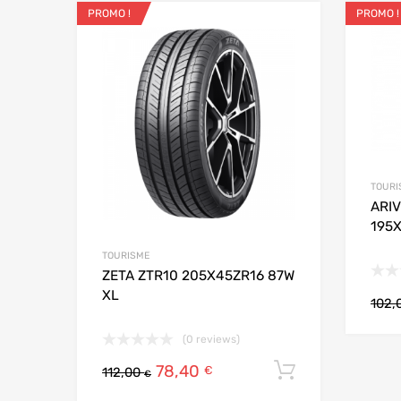
PROMO !
PROMO !
Ajouter aux favo
Add to
TOURI
ARI
195
TOURISME
ZETA ZTR10 205X45ZR16 87W
XL
102,
(0 reviews)
78,40
Ajouter au
€
112,00
€