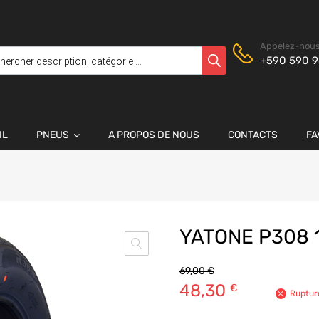
Appelez-nous
+590 590 9
IL
PNEUS
A PROPOS DE NOUS
CONTACTS
FA
YATONE P308 
69,00
€
48,30
€
Ruptur