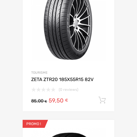
TOURISME
ZETA ZTR20 185X55R15 82V
(0 reviews)
59,50
Ajouter 
€
85,00
€
PROMO !