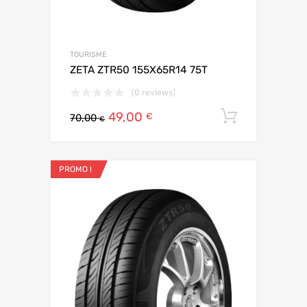
TOURISME
ZETA ZTR50 155X65R14 75T
(0 reviews)
49,00
Ajouter 
€
70,00
€
PROMO !