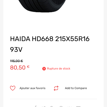
HAIDA HD668 215X55R16
93V
115,00
€
80,50
€
Rupture de stock
Ajouter aux favoris
Add to Compare