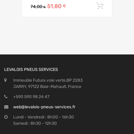
51,80
Ajouter 
€
74,00
€
LEVALOIS PNEUS SERVICES
Immeuble Futura voie verte,BP 2283
JARRY, 97122 Baie-Mahault, France
+590 590 98 24 47
web@levalois-pneus-services.fr
Lundi - Vendredi : 8h00 - 16h30
Samedi : 8h30 - 12h30