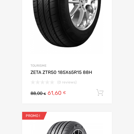
TOURISME
ZETA ZTR50 185X65R15 88H
(0 reviews)
61,60
Ajouter 
€
88,00
€
PROMO !