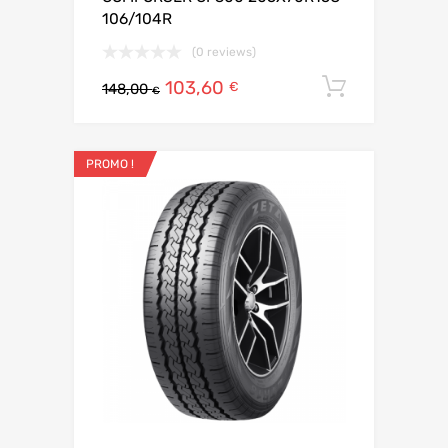
106/104R
(0 reviews)
103,60
Ajouter 
€
148,00
€
PROMO !