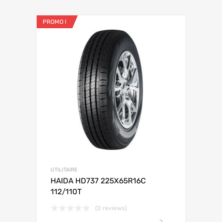
PROMO !
UTILITAIRE
HAIDA HD737 225X65R16C
112/110T
(0 reviews)