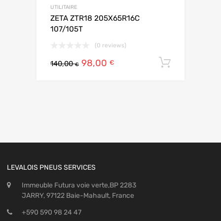
UTILITAIRE
ZETA ZTR18 205X65R16C
107/105T
(0 reviews)
98,00
Ajouter 
€
140,00
€
LEVALOIS PNEUS SERVICES
Immeuble Futura voie verte,BP 2283
JARRY, 97122 Baie-Mahault, France
+590 590 98 24 47