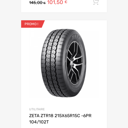
101,50
Ajouter 
€
145,00
€
PROMO !
UTILITAIRE
ZETA ZTR18 215X65R15C -6PR
104/102T