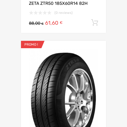
ZETA ZTR50 185X60R14 82H
(0 reviews)
61,60
Ajouter 
€
88,00
€
PROMO !