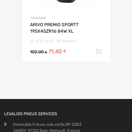
TOURISME
ARIVO PREMIO SPORT7
195X45ZR16 84W XL
(0 reviews)
71,40
Ajouter 
€
102,00
€
LEVALOIS PNEUS SERVICES
Immeuble Futura voie verte,BP 2283
JARRY, 97122 Baie-Mahault, France