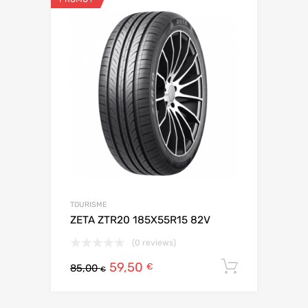
TOURISME
ZETA ZTR20 185X55R15 82V
(0 reviews)
59,50
Ajouter 
€
85,00
€