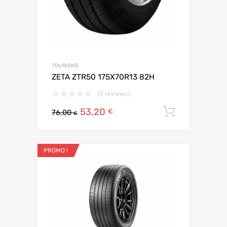
TOURISME
ZETA ZTR50 175X70R13 82H
(0 reviews)
53,20
Ajouter 
€
76,00
€
PROMO !