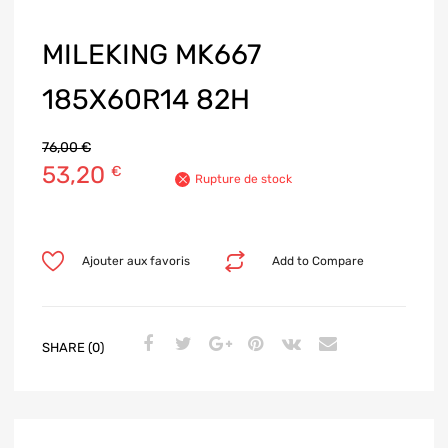
MILEKING MK667
185X60R14 82H
76,00
€
53,20
€
Rupture de stock
Ajouter aux favoris
Add to Compare
SHARE (0)