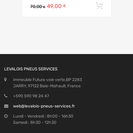
49,00
Ajouter 
€
70,00
€
LEVALOIS PNEUS SERVICES
Immeuble Futura voie verte,BP 2283
JARRY, 97122 Baie-Mahault, France
+590 590 98 24 47
web@levalois-pneus-services.fr
Lundi - Vendredi : 8h00 - 16h30
Samedi : 8h30 - 12h30