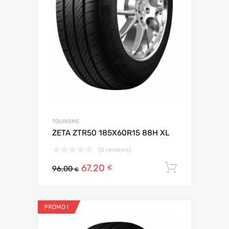
TOURISME
ZETA ZTR50 185X60R15 88H XL
(0 reviews)
67,20
Ajouter 
€
96,00
€
PROMO !