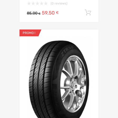
(0 reviews)
59,50
Ajouter 
€
85,00
€
PROMO !