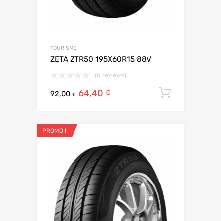
TOURISME
ZETA ZTR50 195X60R15 88V
(0 reviews)
64,40
Ajouter 
€
92,00
€
PROMO !