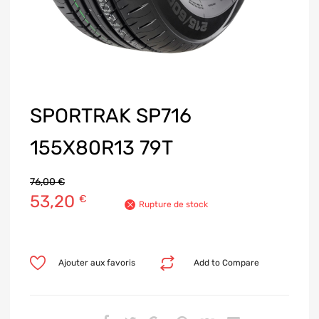
SPORTRAK SP716
155X80R13 79T
76,00
€
53,20
€
Rupture de stock
Ajouter aux favoris
Add to Compare