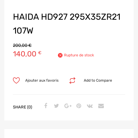
HAIDA HD927 295X35ZR21
107W
200,00
€
140,00
€
Rupture de stock
Ajouter aux favoris
Add to Compare
SHARE (0)