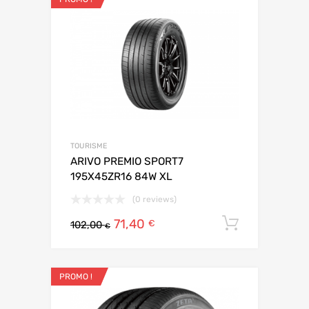
TOURISME
ARIVO PREMIO SPORT7
195X45ZR16 84W XL
(0 reviews)
71,40
Ajouter 
€
102,00
€
PROMO !