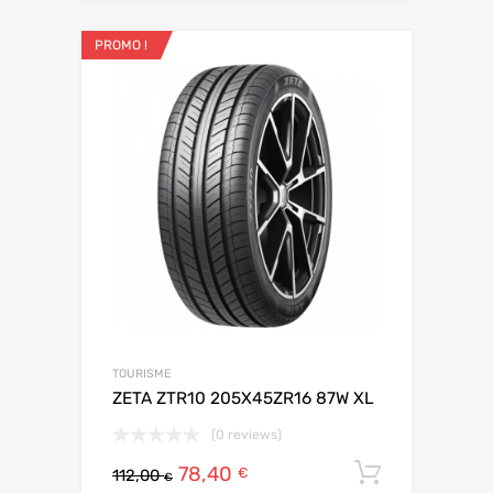
PROMO !
TOURISME
ZETA ZTR10 205X45ZR16 87W XL
(0 reviews)
78,40
Ajouter 
€
112,00
€