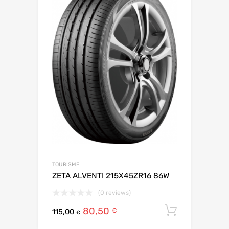
TOURISME
ZETA ALVENTI 215X45ZR16 86W
(0 reviews)
80,50
Ajouter 
€
115,00
€