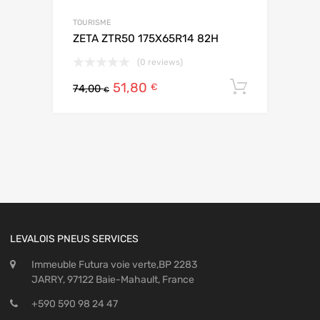
TOURISME
ZETA ZTR50 175X65R14 82H
(0 reviews)
51,80
Ajouter 
€
74,00
€
LEVALOIS PNEUS SERVICES
Immeuble Futura voie verte,BP 2283
JARRY, 97122 Baie-Mahault, France
+590 590 98 24 47