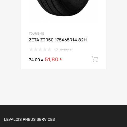
TOURISME
ZETA ZTR50 175X65R14 82H
(0 reviews)
51,80
Ajouter 
€
74,00
€
LEVALOIS PNEUS SERVICES