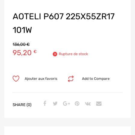
AOTELI P607 225X55ZR17
101W
136,00
€
95,20
€
Rupture de stock
Ajouter aux favoris
Add to Compare
SHARE (0)