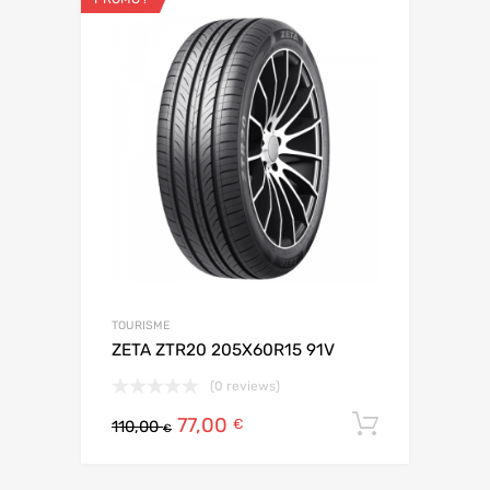
TOURISME
ZETA ZTR20 205X60R15 91V
(0 reviews)
77,00
Ajouter 
€
110,00
€