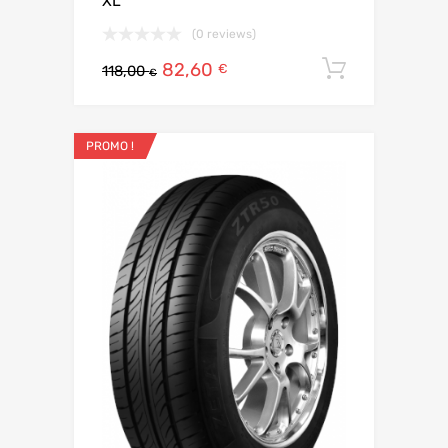
XL
(0 reviews)
82,60
Ajouter 
€
118,00
€
PROMO !