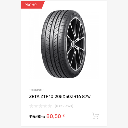
PROMO !
TOURISME
ZETA ZTR10 205X50ZR16 87W
(0 reviews)
80,50
Ajouter 
€
115,00
€