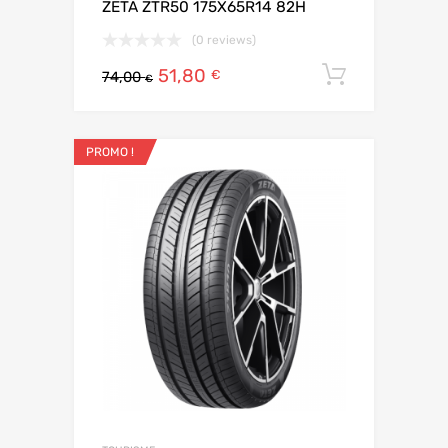
ZETA ZTR50 175X65R14 82H
(0 reviews)
51,80
Ajouter 
€
74,00
€
PROMO !