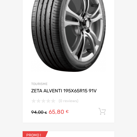
TOURISME
ZETA ALVENTI 195X65R15 91V
(0 reviews)
65,80
Ajouter 
€
94,00
€
PROMO !