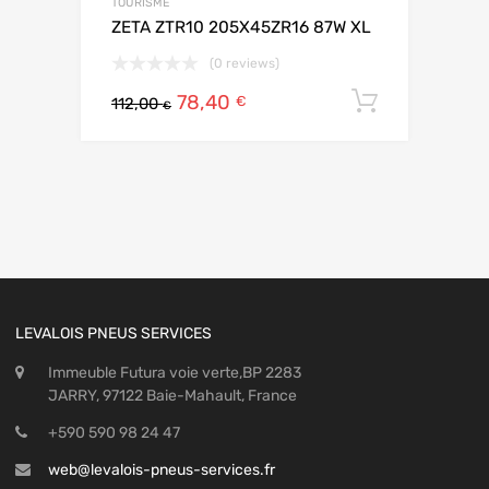
TOURISME
ZETA ZTR10 205X45ZR16 87W XL
(0 reviews)
78,40
Ajouter 
€
112,00
€
LEVALOIS PNEUS SERVICES
Immeuble Futura voie verte,BP 2283
JARRY, 97122 Baie-Mahault, France
+590 590 98 24 47
web@levalois-pneus-services.fr