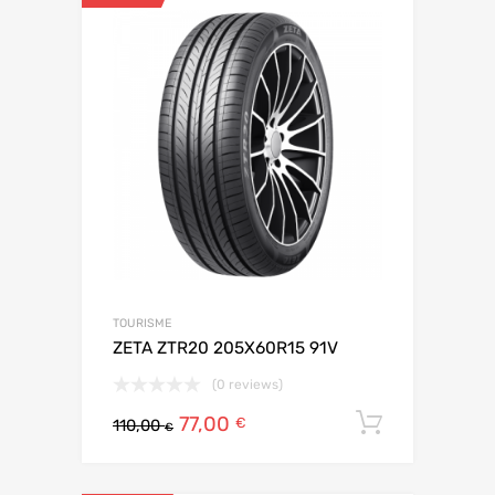
TOURISME
ZETA ZTR20 205X60R15 91V
(0 reviews)
77,00
Ajouter 
€
110,00
€