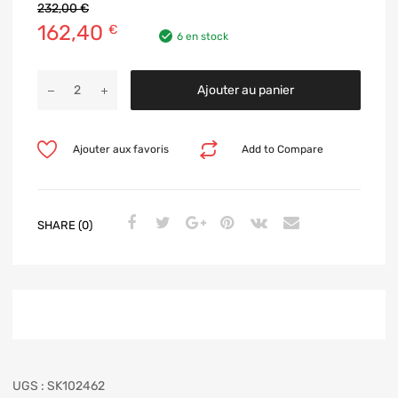
232,00
€
162,40
€
6 en stock
Ajouter au panier
Ajouter aux favoris
Add to Compare
SHARE (0)
UGS :
SK102462