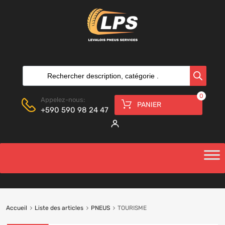
0
Appelez-nous:
PANIER
+590 590 98 24 47
Accueil
Liste des articles
PNEUS
TOURISME