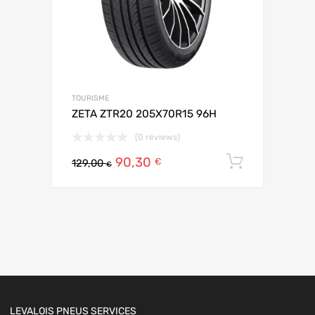
TOURISME
ZETA ZTR20 205X70R15 96H
(0 reviews)
90,30
Ajouter 
€
129,00
€
LEVALOIS PNEUS SERVICES