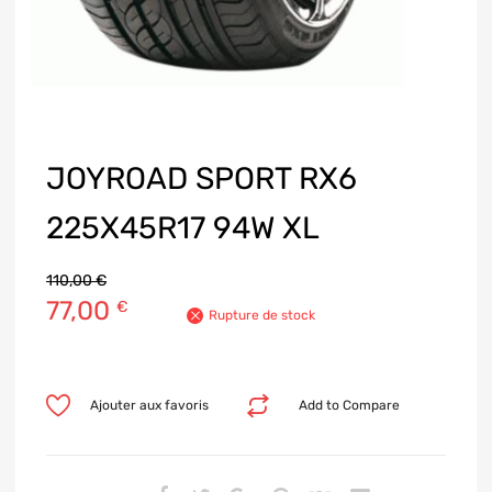
JOYROAD SPORT RX6
225X45R17 94W XL
110,00
€
77,00
€
Rupture de stock
Ajouter aux favoris
Add to Compare