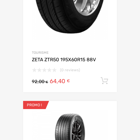
TOURISME
ZETA ZTR50 195X60R15 88V
(0 reviews)
64,40
Ajouter 
€
92,00
€
PROMO !