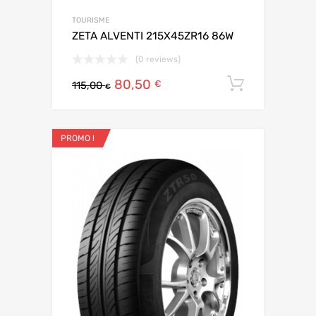
TOURISME
ZETA ALVENTI 215X45ZR16 86W
(0 reviews)
80,50
Ajouter 
€
115,00
€
PROMO !