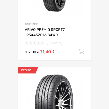
TOURISME
ARIVO PREMIO SPORT7
195X45ZR16 84W XL
(0 reviews)
71,40
Ajouter 
€
102,00
€
PROMO !