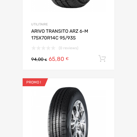
UTILITAIRE
ARIVO TRANSITO ARZ 6-M
175X70R14C 95/93S
(0 reviews)
65,80
Ajouter 
€
94,00
€
PROMO !