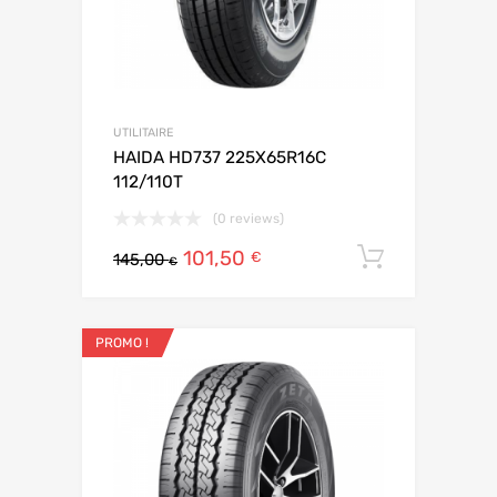
UTILITAIRE
HAIDA HD737 225X65R16C
112/110T
(0 reviews)
101,50
Ajouter 
€
145,00
€
PROMO !