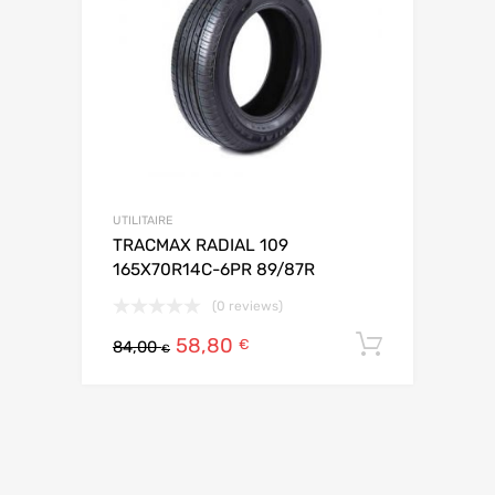
UTILITAIRE
TRACMAX RADIAL 109
165X70R14C-6PR 89/87R
(0 reviews)
58,80
Ajouter 
€
84,00
€