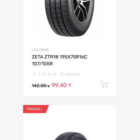
UTILITAIRE
ZETA ZTR18 195X75R16C
107/105R
(0 reviews)
99,40
Ajouter 
€
142,00
€
PROMO !