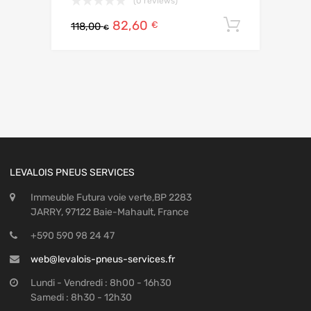
(0 reviews)
82,60
Ajouter 
€
118,00
€
LEVALOIS PNEUS SERVICES
Immeuble Futura voie verte,BP 2283
JARRY, 97122 Baie-Mahault, France
+590 590 98 24 47
web@levalois-pneus-services.fr
Lundi - Vendredi : 8h00 - 16h30
Samedi : 8h30 - 12h30