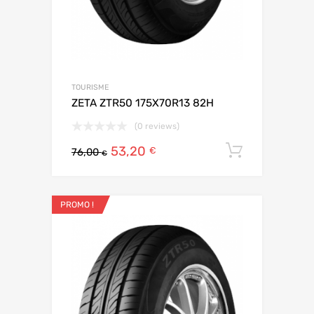
TOURISME
ZETA ZTR50 175X70R13 82H
(0 reviews)
53,20
Ajouter 
€
76,00
€
PROMO !