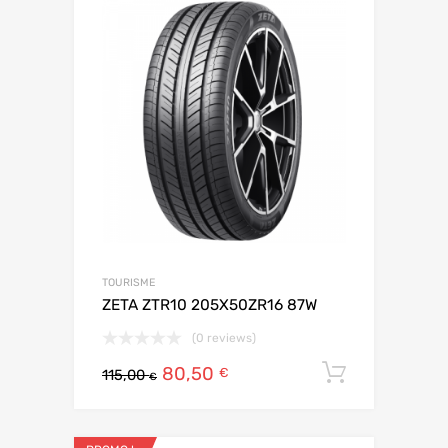
TOURISME
ZETA ZTR10 205X50ZR16 87W
(0 reviews)
80,50
Ajouter 
€
115,00
€