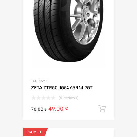
TOURISME
ZETA ZTR50 155X65R14 75T
(0 reviews)
49,00
Ajouter 
€
70,00
€
PROMO !