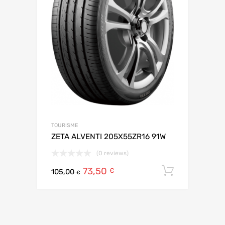
TOURISME
ZETA ALVENTI 205X55ZR16 91W
(0 reviews)
73,50
Ajouter 
€
105,00
€