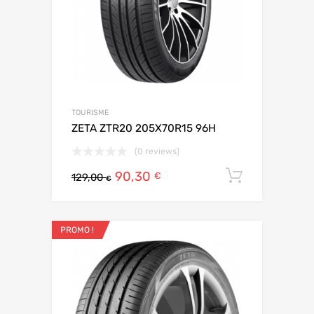
TOURISME
ZETA ZTR20 205X70R15 96H
(0 reviews)
90,30
Ajouter 
€
129,00
€
PROMO !