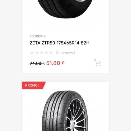
TOURISME
ZETA ZTR50 175X65R14 82H
(0 reviews)
51,80
Ajouter 
€
74,00
€
PROMO !