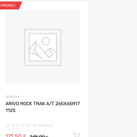
PROMO !
Ajouter aux favoris
Add to Compare
SUV/4X4
ARIVO ROCK TRAK A/T 265X65R17
112S
(0 reviews)
171,50
Ajouter au panier
€
245,00