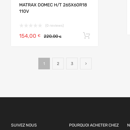
MATRAX DOMEC H/T 265X60R18
110V
(0 reviews)
154,00
r au panier
Ajouter au pan
€
220,00
€
1
2
3
SUIVEZ NOUS
POURQUOI ACHETER CHEZ
N