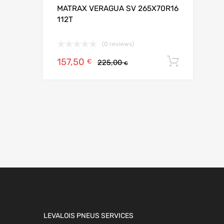
MATRAX VERAGUA SV 265X70R16
112T
(0 reviews)
157,50
Ajoute
€
225,00
€
LEVALOIS PNEUS SERVICES