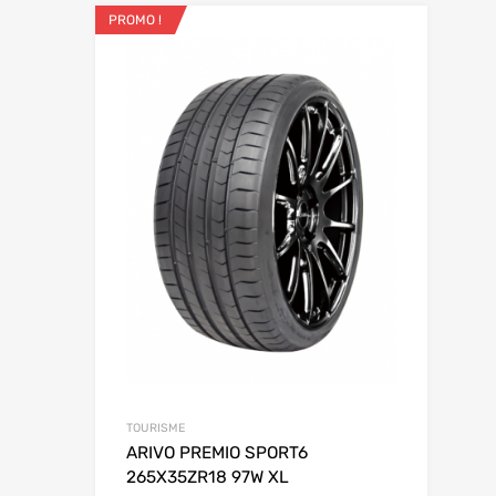
PROMO !
Ajouter aux
Add to Compar
TOURISME
ARIVO PREMIO SPORT6
265X35ZR18 97W XL