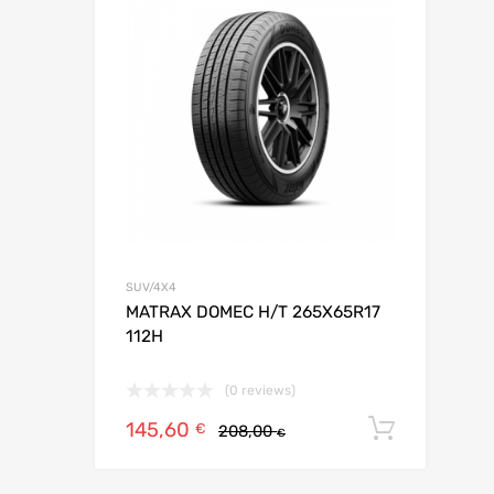
Add to Compar
SUV/4X4
MATRAX DOMEC H/T 265X65R17
112H
(0 reviews)
145,60
Ajoute
€
208,00
€