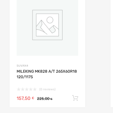
e
Add to Compare
SUV/4X4
MILEKING MK828 A/T 265X60R18
120/117S
(0 reviews)
157,50
r au panier
Ajouter au pan
€
225,00
€