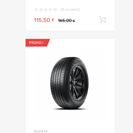
(0 reviews)
115,50
Ajoute
€
165,00
€
PROMO !
Ajouter aux
Add to Compar
SUV/4X4