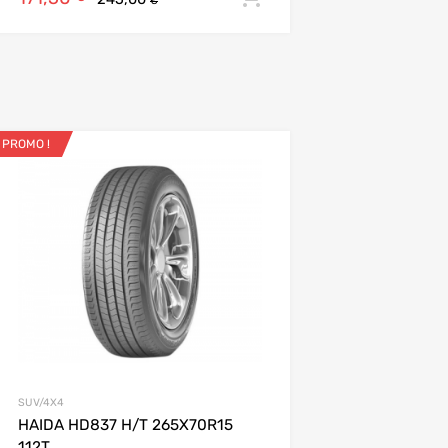
€
ier
PROMO !
Ajouter aux favoris
Add to Compare
SUV/4X4
HAIDA HD837 H/T 265X70R15
112T