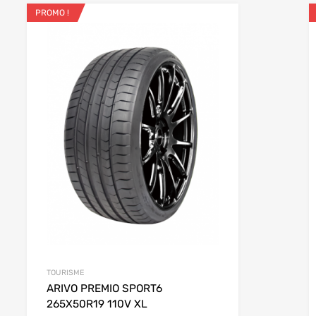
PROMO !
 favoris
Ajouter aux favoris
e
Add to Compare
TOURISME
ARIVO PREMIO SPORT6
265X50R19 110V XL