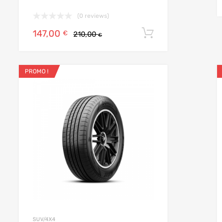
(0 reviews)
147,00
r au panier
Ajouter au pan
€
210,00
€
PROMO !
 favoris
Ajouter aux favoris
e
Add to Compare
SUV/4X4