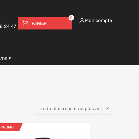
0
:
Mon compte
PANIER
8 24 47
VORIS
PROMO !
Ajouter aux favoris