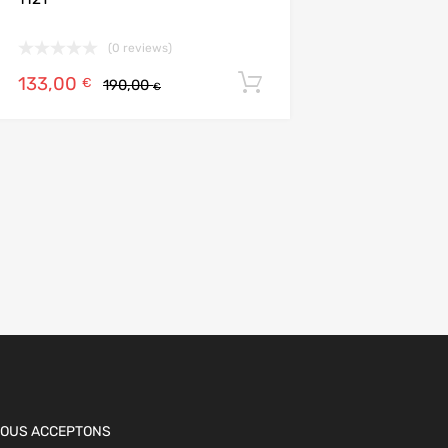
(0 reviews)
133,00
Ajouter au panier
€
190,00
€
ier
OUS ACCEPTONS