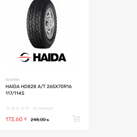
Add to Compare
SUV/4X4
HAIDA HD828 A/T 265X70R16
117/114S
(0 reviews)
173,60
ier
Ajouter au panier
€
248,00
€