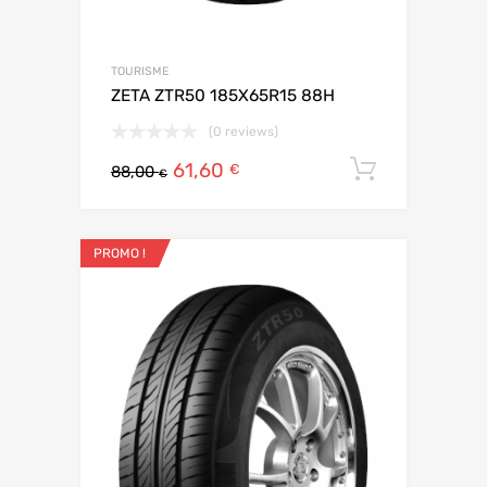
TOURISME
ZETA ZTR50 185X65R15 88H
(0 reviews)
61,60
Ajouter 
€
88,00
€
PROMO !