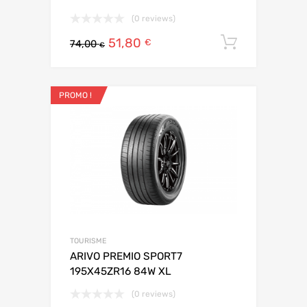
(0 reviews)
51,80
Ajouter 
€
74,00
€
PROMO !
TOURISME
ARIVO PREMIO SPORT7
195X45ZR16 84W XL
(0 reviews)