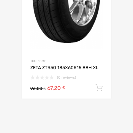
TOURISME
ZETA ZTR50 185X60R15 88H XL
(0 reviews)
67,20
Ajouter 
€
96,00
€