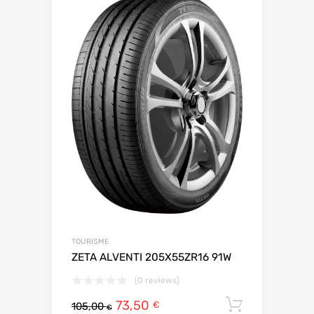
TOURISME
ZETA ALVENTI 205X55ZR16 91W
(0 reviews)
73,50
Ajouter 
€
105,00
€