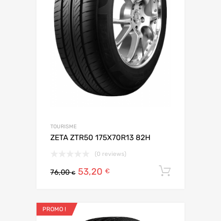
TOURISME
ZETA ZTR50 175X70R13 82H
(0 reviews)
53,20
Ajouter 
€
76,00
€
PROMO !