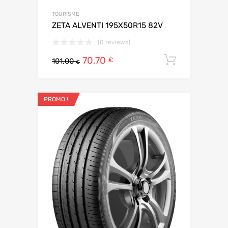
TOURISME
ZETA ALVENTI 195X50R15 82V
(0 reviews)
70,70
Ajouter 
€
101,00
€
PROMO !