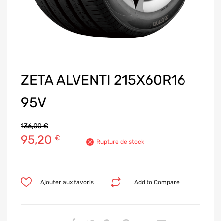
ZETA ALVENTI 215X60R16
95V
136,00
€
95,20
€
Rupture de stock
Ajouter aux favoris
Add to Compare