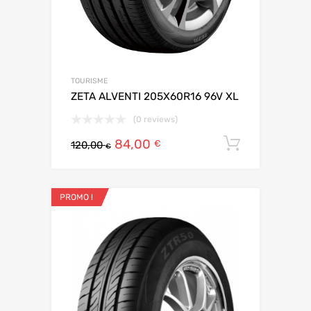
TOURISME
ZETA ALVENTI 205X60R16 96V XL
(0 reviews)
84,00
Ajouter 
€
120,00
€
PROMO !