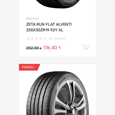
RUN FLAT
ZETA RUN FLAT ALVENTI
255X35ZR19 92Y XL
(0 reviews)
176,40
Ajouter 
€
252,00
€
PROMO !