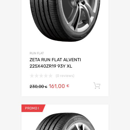
RUN FLAT
ZETA RUN FLAT ALVENTI
225X40ZR19 93Y XL
(0 reviews)
161,00
Ajouter 
€
230,00
€
PROMO !