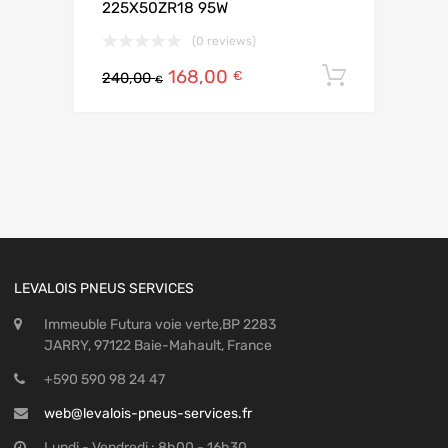
225X50ZR18 95W
(0 reviews)
168,00
Ajouter 
€
240,00
€
LEVALOIS PNEUS SERVICES
Immeuble Futura voie verte,BP 2283
JARRY, 97122 Baie-Mahault, France
+590 590 98 24 47
web@levalois-pneus-services.fr
Lundi - Vendredi : 8h00 - 16h30