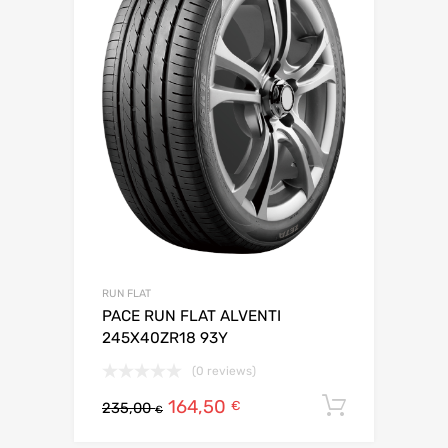
RUN FLAT
PACE RUN FLAT ALVENTI
245X40ZR18 93Y
(0 reviews)
164,50
Ajouter 
€
235,00
€