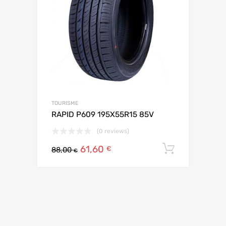
TOURISME
RAPID P609 195X55R15 85V
(0 reviews)
61,60
Ajouter 
€
88,00
€