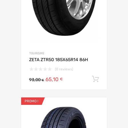
TOURISME
ZETA ZTR50 185X65R14 86H
(0 reviews)
65,10
Ajouter 
€
93,00
€
PROMO !