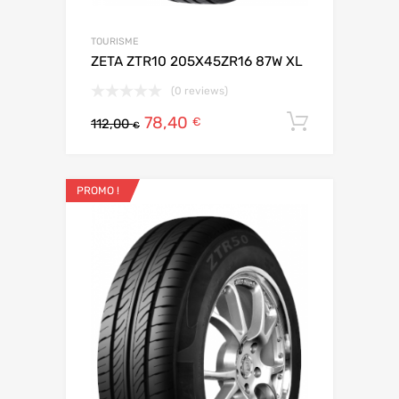
TOURISME
ZETA ZTR10 205X45ZR16 87W XL
(0 reviews)
78,40
Ajouter 
€
112,00
€
PROMO !