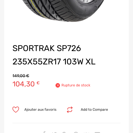
SPORTRAK SP726
235X55ZR17 103W XL
149,00
€
104,30
€
Rupture de stock
Ajouter aux favoris
Add to Compare