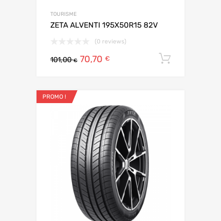
TOURISME
ZETA ALVENTI 195X50R15 82V
(0 reviews)
70,70
Ajouter 
€
101,00
€
PROMO !