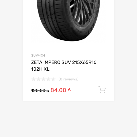
SUV/4X4
ZETA IMPERO SUV 215X65R16
102H XL
(0 reviews)
84,00
Ajouter 
€
120,00
€