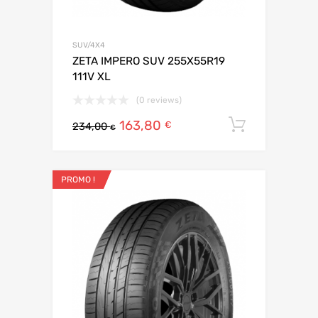
SUV/4X4
ZETA IMPERO SUV 255X55R19
111V XL
(0 reviews)
163,80
Ajouter 
€
234,00
€
PROMO !