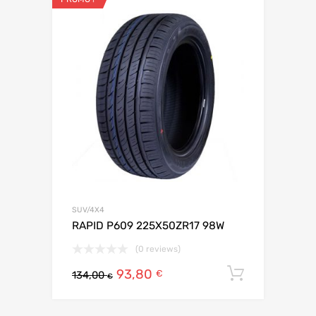
SUV/4X4
RAPID P609 225X50ZR17 98W
(0 reviews)
93,80
Ajouter 
€
134,00
€