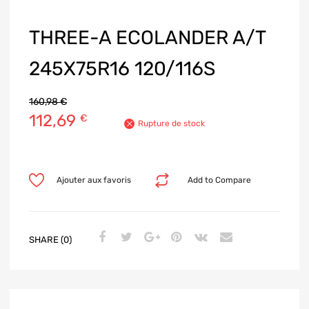
THREE-A ECOLANDER A/T
245X75R16 120/116S
160,98
€
112,69
€
Rupture de stock
Ajouter aux favoris
Add to Compare
SHARE (0)