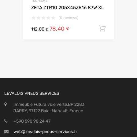
TOURISME
ZETA ZTR10 205X45ZR16 87W XL
(0 reviews)
78,40
Ajouter 
€
112,00
€
LEVALOIS PNEUS SERVICES
Immeuble Futura voie verte,BP 2283
JARRY, 97122 Baie-Mahault, France
+590 590 98 24 47
web@levalois-pneus-services.fr