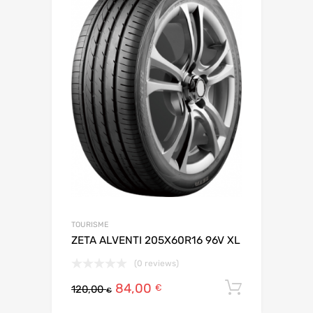
TOURISME
ZETA ALVENTI 205X60R16 96V XL
(0 reviews)
84,00
Ajouter 
€
120,00
€