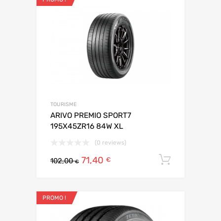
TOURISME
ARIVO PREMIO SPORT7
195X45ZR16 84W XL
(0 reviews)
71,40
Ajouter 
€
102,00
€
PROMO !