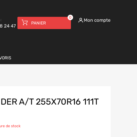
0
:
Mon compte
PANIER
8 24 47
VORIS
DER A/T 255X70R16 111T
ure de stock