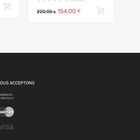
Ajouter au panier
154,00
Ajouter au
€
220,00
€
OUS ACCEPTONS