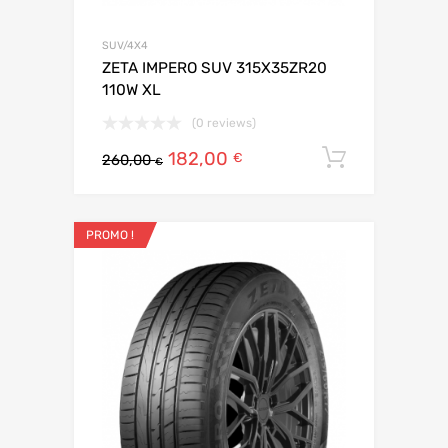
SUV/4X4
ZETA IMPERO SUV 315X35ZR20
110W XL
(0 reviews)
182,00
Ajouter 
€
260,00
€
PROMO !