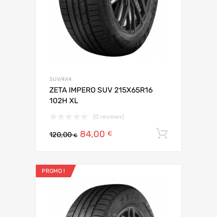
SUV/4X4
ZETA IMPERO SUV 215X65R16
102H XL
(0 reviews)
84,00
Ajouter 
€
120,00
€
PROMO !