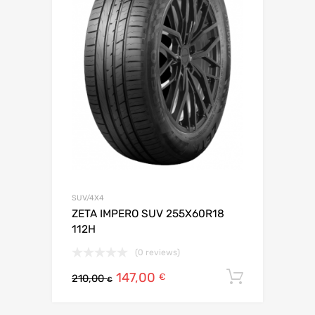
SUV/4X4
ZETA IMPERO SUV 255X60R18
112H
(0 reviews)
147,00
Ajouter 
€
210,00
€